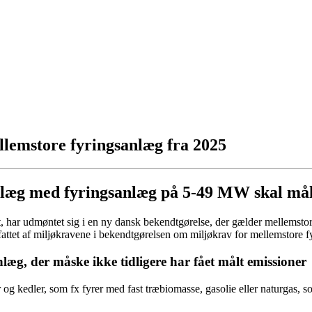
ellemstore fyringsanlæg fra 2025
æg med fyringsanlæg på 5-49 MW skal måle 
 har udmøntet sig i en ny dansk bekendtgørelse, der gælder mellemstor
tet af miljøkravene i bekendtgørelsen om miljøkrav for mellemstore f
æg, der måske ikke tidligere har fået målt emissioner
og kedler, som fx fyrer med fast træbiomasse, gasolie eller naturgas, s