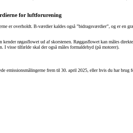
rdierne for luftforurening
erne er overholdt. B-værdier kaldes også ”bidragsværdier”, og er en g
 kender røgasflowet ud af skorstenen. Røggasflowet kan måles direkte e
. I visse tilfælde skal der også måles formaldehyd (på motorer).
de emissionsmålingerne frem til 30. april 2025, eller hvis du har brug f