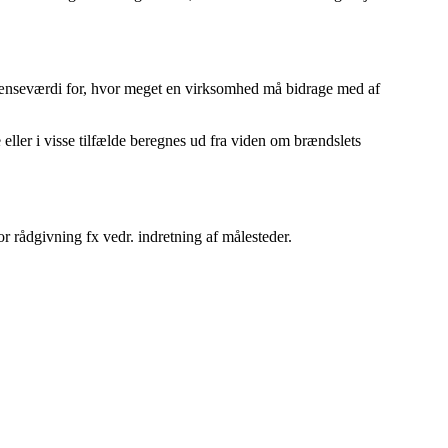
rænseværdi for, hvor meget en virksomhed må bidrage med af
ller i visse tilfælde beregnes ud fra viden om brændslets
or rådgivning fx vedr. indretning af målesteder.