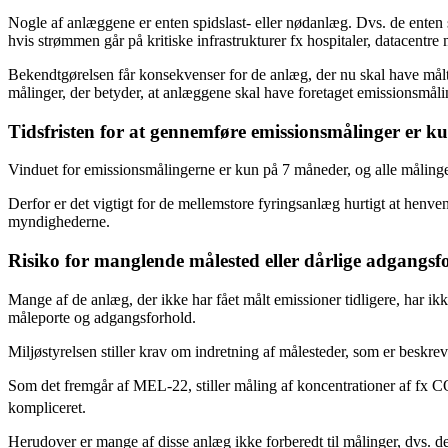
Nogle af anlæggene er enten spidslast- eller nødanlæg. Dvs. de enten stå
hvis strømmen går på kritiske infrastrukturer fx hospitaler, datacentre
Bekendtgørelsen får konsekvenser for de anlæg, der nu skal have målt
målinger, der betyder, at anlæggene skal have foretaget emissionsmåli
Tidsfristen for at gennemføre emissionsmålinger er 
Vinduet for emissionsmålingerne er kun på 7 måneder, og alle målinger
Derfor er det vigtigt for de mellemstore fyringsanlæg hurtigt at henvend
myndighederne.
Risiko for manglende målested eller dårlige adgangs
Mange af de anlæg, der ikke har fået målt emissioner tidligere, har ikk
måleporte og adgangsforhold.
Miljøstyrelsen stiller krav om indretning af målesteder, som er beskr
Som det fremgår af MEL-22, stiller måling af koncentrationer af fx
kompliceret.
Herudover er mange af disse anlæg ikke forberedt til målinger, dvs. de