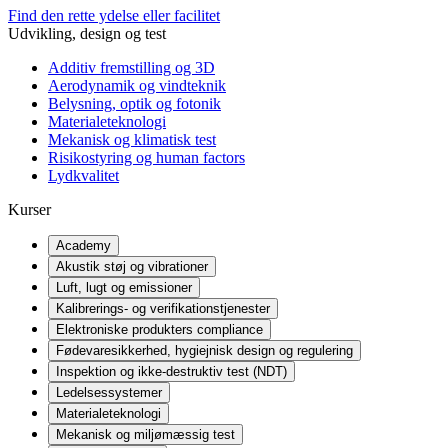
Find den rette ydelse eller facilitet
Udvikling, design og test
Additiv fremstilling og 3D
Aerodynamik og vindteknik
Belysning, optik og fotonik
Materialeteknologi
Mekanisk og klimatisk test
Risikostyring og human factors
Lydkvalitet
Kurser
Academy
Akustik støj og vibrationer
Luft, lugt og emissioner
Kalibrerings- og verifikationstjenester
Elektroniske produkters compliance
Fødevaresikkerhed, hygiejnisk design og regulering
Inspektion og ikke-destruktiv test (NDT)
Ledelsessystemer
Materialeteknologi
Mekanisk og miljømæssig test