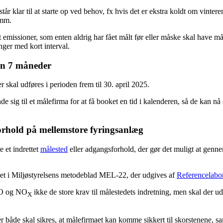
r klar til at starte op ved behov, fx hvis det er ekstra koldt om vintere
 mm.
 emissioner, som enten aldrig har fået målt før eller måske skal have 
nger med kort interval.
kun 7 måneder
 skal udføres i perioden frem til 30. april 2025.
e sig til et målefirma for at få booket en tid i kalenderen, så de kan nå 
forhold på mellemstore fyringsanlæg
e et indrettet
målested
eller adgangsforhold, der gør det muligt at genne
evet i Miljøstyrelsens metodeblad MEL-22, der udgives af
Referencelabor
 CO og NO
ikke de store krav til målestedets indretning, men skal der u
X
r både skal sikres, at målefirmaet kan komme sikkert til skorstenene, sa