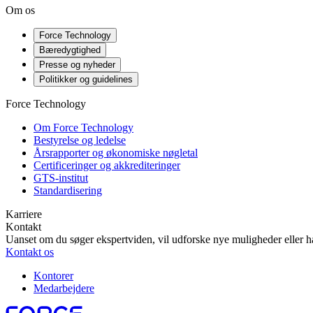
Om os
Force Technology
Bæredygtighed
Presse og nyheder
Politikker og guidelines
Force Technology
Om Force Technology
Bestyrelse og ledelse
Årsrapporter og økonomiske nøgletal
Certificeringer og akkrediteringer
GTS-institut
Standardisering
Karriere
Kontakt
Uanset om du søger ekspertviden, vil udforske nye muligheder eller ha
Kontakt os
Kontorer
Medarbejdere