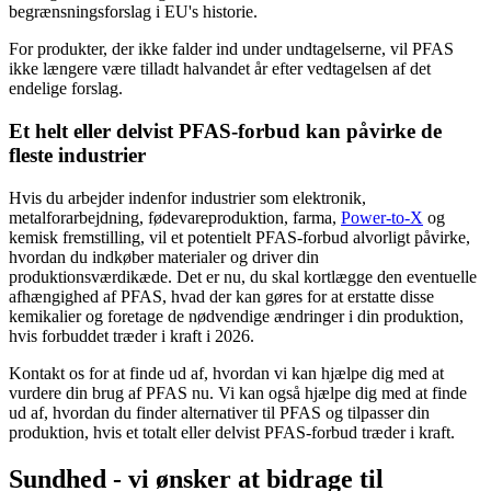
begrænsningsforslag i EU's historie.
For produkter, der ikke falder ind under undtagelserne, vil PFAS
ikke længere være tilladt halvandet år efter vedtagelsen af det
endelige forslag.
Et helt eller delvist PFAS-forbud kan påvirke de
fleste industrier
Hvis du arbejder indenfor industrier som elektronik,
metalforarbejdning, fødevareproduktion, farma,
Power-to-X
og
kemisk fremstilling, vil et potentielt PFAS-forbud alvorligt påvirke,
hvordan du indkøber materialer og driver din
produktionsværdikæde. Det er nu, du skal kortlægge den eventuelle
afhængighed af PFAS, hvad der kan gøres for at erstatte disse
kemikalier og foretage de nødvendige ændringer i din produktion,
hvis forbuddet træder i kraft i 2026.
Kontakt os for at finde ud af, hvordan vi kan hjælpe dig med at
vurdere din brug af PFAS nu. Vi kan også hjælpe dig med at finde
ud af, hvordan du finder alternativer til PFAS og tilpasser din
produktion, hvis et totalt eller delvist PFAS-forbud træder i kraft.
Sundhed - vi ønsker at bidrage til