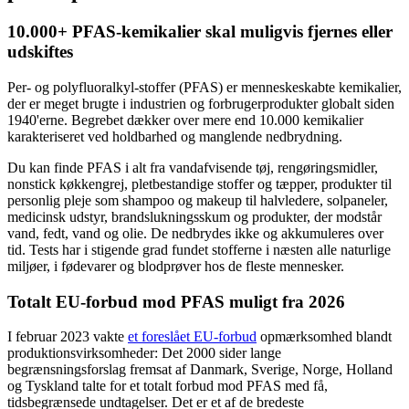
10.000+ PFAS-kemikalier skal muligvis fjernes eller
udskiftes
Per- og polyfluoralkyl-stoffer (PFAS) er menneskeskabte kemikalier,
der er meget brugte i industrien og forbrugerprodukter globalt siden
1940'erne. Begrebet dækker over mere end 10.000 kemikalier
karakteriseret ved holdbarhed og manglende nedbrydning.
Du kan finde PFAS i alt fra vandafvisende tøj, rengøringsmidler,
nonstick køkkengrej, pletbestandige stoffer og tæpper, produkter til
personlig pleje som shampoo og makeup til halvledere, solpaneler,
medicinsk udstyr, brandslukningsskum og produkter, der modstår
vand, fedt, vand og olie. De nedbrydes ikke og akkumuleres over
tid. Tests har i stigende grad fundet stofferne i næsten alle naturlige
miljøer, i fødevarer og blodprøver hos de fleste mennesker.
Totalt EU-forbud mod PFAS muligt fra 2026
I februar 2023 vakte
et foreslået EU-forbud
opmærksomhed blandt
produktionsvirksomheder: Det 2000 sider lange
begrænsningsforslag fremsat af Danmark, Sverige, Norge, Holland
og Tyskland talte for et totalt forbud mod PFAS med få,
tidsbegrænsede undtagelser. Det er et af de bredeste