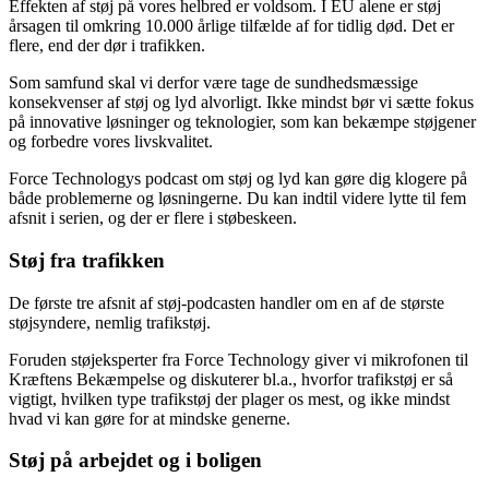
Effekten af støj på vores helbred er voldsom. I EU alene er støj
årsagen til omkring 10.000 årlige tilfælde af for tidlig død. Det er
flere, end der dør i trafikken.
Som samfund skal vi derfor være tage de sundhedsmæssige
konsekvenser af støj og lyd alvorligt. Ikke mindst bør vi sætte fokus
på innovative løsninger og teknologier, som kan bekæmpe støjgener
og forbedre vores livskvalitet.
Force Technologys podcast om støj og lyd kan gøre dig klogere på
både problemerne og løsningerne. Du kan indtil videre lytte til fem
afsnit i serien, og der er flere i støbeskeen.
Støj fra trafikken
De første tre afsnit af støj-podcasten handler om en af de største
støjsyndere, nemlig trafikstøj.
Foruden støjeksperter fra Force Technology giver vi mikrofonen til
Kræftens Bekæmpelse og diskuterer bl.a., hvorfor trafikstøj er så
vigtigt, hvilken type trafikstøj der plager os mest, og ikke mindst
hvad vi kan gøre for at mindske generne.
Støj på arbejdet og i boligen