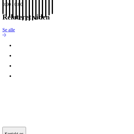
0:00
/
0:00
Relateret viden
Se alle
Kontakt os