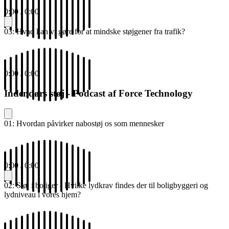
0:00
/
0:00
03: Hvad kan vi gøre for at mindske støjgener fra trafik?
0:00
/
0:00
Indendørs støj - Podcast af Force Technology
01: Hvordan påvirker nabostøj os som mennesker
0:00
/
0:00
02: Støj i boliger - Hvilke lydkrav findes der til boligbyggeri og
lydniveau i vores hjem?