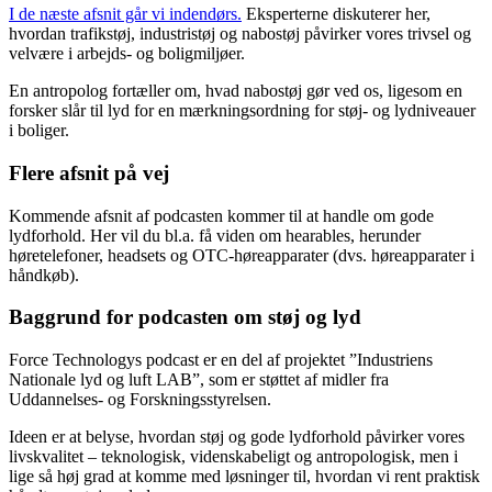
I de næste afsnit går vi indendørs.
Eksperterne diskuterer her,
hvordan trafikstøj, industristøj og nabostøj påvirker vores trivsel og
velvære i arbejds- og boligmiljøer.
En antropolog fortæller om, hvad nabostøj gør ved os, ligesom en
forsker slår til lyd for en mærkningsordning for støj- og lydniveauer
i boliger.
Flere afsnit på vej
Kommende afsnit af podcasten kommer til at handle om gode
lydforhold. Her vil du bl.a. få viden om hearables, herunder
høretelefoner, headsets og OTC-høreapparater (dvs. høreapparater i
håndkøb).
Baggrund for podcasten om støj og lyd
Force Technologys podcast er en del af projektet ”Industriens
Nationale lyd og luft LAB”, som er støttet af midler fra
Uddannelses- og Forskningsstyrelsen.
Ideen er at belyse, hvordan støj og gode lydforhold påvirker vores
livskvalitet – teknologisk, videnskabeligt og antropologisk, men i
lige så høj grad at komme med løsninger til, hvordan vi rent praktisk