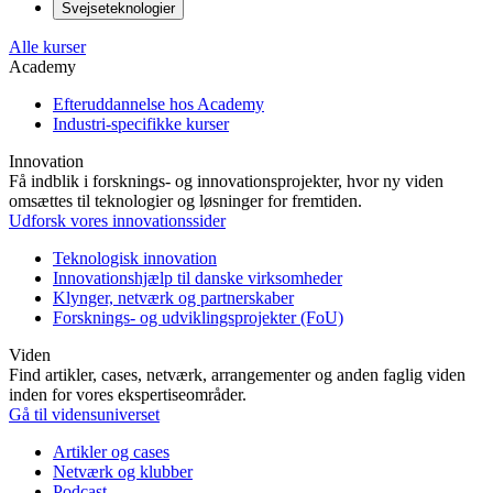
Svejseteknologier
Alle kurser
Academy
Efteruddannelse hos Academy
Industri-specifikke kurser
Innovation
Få indblik i forsknings- og innovationsprojekter, hvor ny viden
omsættes til teknologier og løsninger for fremtiden.
Udforsk vores innovationssider
Teknologisk innovation
Innovationshjælp til danske virksomheder
Klynger, netværk og partnerskaber
Forsknings- og udviklingsprojekter (FoU)
Viden
Find artikler, cases, netværk, arrangementer og anden faglig viden
inden for vores ekspertiseområder.
Gå til vidensuniverset
Artikler og cases
Netværk og klubber
Podcast