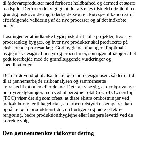
til fødevareprodukter med forkortet holdbarhed og dermed et større
madspild. Derfor er det vigtigt, at der afsættes tilstrækkelig tid til en
grundig risikovurdering, udarbejdelse af en kravspecifikation samt
efterfølgende validering af de nye processer og af det indkøbte
udstyr.
Løsningen er at indtænke hygiejnisk drift i alle projekter, hvor nye
procesanlæg bygges, og hvor nye produkter skal produceres på
eksisterende procesanlæg. God hygiejne afhænger af optimalt
hygiejnisk design af udstyr og proceslinjer, som igen afhænger af et
godt forarbejde med de grundlæggende vurderinger og
specifikationer.
Det er nødvendigt at afsætte længere tid i designfasen, så der er tid
til at gennemarbejde risikoanalysen og sammensætte
kravspecifikationen efter denne. Det kan vise sig, at der bør vælges
lidt dyrere løsninger, men ved at beregne Total Cost of Ownership
(TCO) viser det sig som oftest, at disse ekstra omkostninger ved
indkøb hurtigt er tilbagebetalt, da procesudstyret eksempelvis kan
opnå længere produktionstider, en hurtigere og mere effektiv
rengøring, bedre produktionshygiejne eller længere levetid ved de
korrekte valg.
Den gennemtænkte risikovurdering