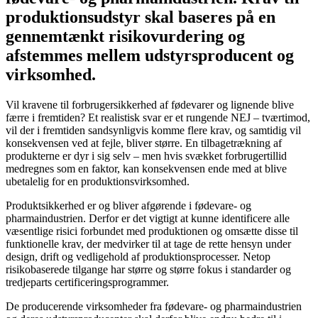
produktionsudstyr skal baseres på en
gennemtænkt risikovurdering og
afstemmes mellem udstyrsproducent og
virksomhed.
Vil kravene til forbrugersikkerhed af fødevarer og lignende blive
færre i fremtiden? Et realistisk svar er et rungende NEJ – tværtimod,
vil der i fremtiden sandsynligvis komme flere krav, og samtidig vil
konsekvensen ved at fejle, bliver større. En tilbagetrækning af
produkterne er dyr i sig selv – men hvis svækket forbrugertillid
medregnes som en faktor, kan konsekvensen ende med at blive
ubetalelig for en produktionsvirksomhed.
Produktsikkerhed er og bliver afgørende i fødevare- og
pharmaindustrien. Derfor er det vigtigt at kunne identificere alle
væsentlige risici forbundet med produktionen og omsætte disse til
funktionelle krav, der medvirker til at tage de rette hensyn under
design, drift og vedligehold af produktionsprocesser. Netop
risikobaserede tilgange har større og større fokus i standarder og
tredjeparts certificeringsprogrammer.
De producerende virksomheder fra fødevare- og pharmaindustrien