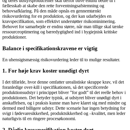
og deres udstyrsproducenter skal derfor blive endnu bedre til i
fællesskab at skabe den rette forventningsafstemning og
behovsafklaring. På den måde opnås en gennemtænkt
risikovurdering for en produktion, og der kan udarbejdes en
kravspecifikation, som effektivt understøtter risikominimering.
Behovet for samarbejde er endnu større, når man tillige skal tænke
ressourceoptimering og bæredygtighed ind i hygiejnisk kritiske
produktioner.
Balance i specifikationskravene er vigtig
En uhensigtsmæssig risikovurdering leder til to mulige resultater.
1. For høje krav koster unødigt dyrt
I det tilfælde, hvor denne omfatter urealistiske skrappe krav, vil det
foranledige over-kill i specifikationen, så det specificerede
produktionsudstyr i princippet bliver ”for godt” til det reelle behov i
produktionen. Det betyder typisk, at udstyret bliver unødigt dyrt i
anskaffelsen, og i praksis kunne man have klaret sig med mindre og
dermed med billigere udstyr. Dette scenarie har ingen betydning for
svigt i fødevaresikkerhed, produktsikkerhed og –kvalitet, men leder
naturligvis til en ringere procesøkonomi.
2. Dårlig kravspecifikation koster dyrt