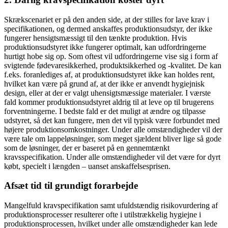
Skrækscenariet er på den anden side, at der stilles for lave krav i
specifikationen, og dermed anskaffes produktionsudstyr, der ikke
fungerer hensigtsmæssigt til den tænkte produktion. Hvis
produktionsudstyret ikke fungerer optimalt, kan udfordringerne
hurtigt hobe sig op. Som oftest vil udfordringerne vise sig i form af
svigtende fødevaresikkerhed, produktsikkerhed og -kvalitet. De kan
f.eks. foranlediges af, at produktionsudstyret ikke kan holdes rent,
hvilket kan være på grund af, at der ikke er anvendt hygiejnisk
design, eller at der er valgt uhensigtsmæssige materialer. I værste
fald kommer produktionsudstyret aldrig til at leve op til brugerens
forventningerne. I bedste fald er det muligt at ændre og tilpasse
udstyret, så det kan fungere, men det vil typisk være forbundet med
højere produktionsomkostninger. Under alle omstændigheder vil der
være tale om lappeløsninger, som meget sjældent bliver lige så gode
som de løsninger, der er baseret på en gennemtænkt
kravsspecifikation. Under alle omstændigheder vil det være for dyrt
købt, specielt i længden – uanset anskaffelsesprisen.
Afsæt tid til grundigt forarbejde
Mangelfuld kravspecifikation samt ufuldstændig risikovurdering af
produktionsprocesser resulterer ofte i utilstrækkelig hygiejne i
produktionsprocessen, hvilket under alle omstændigheder kan lede