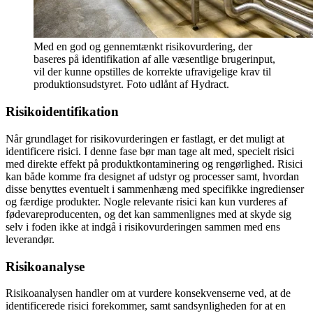
Med en god og gennemtænkt risikovurdering, der
baseres på identifikation af alle væsentlige brugerinput,
vil der kunne opstilles de korrekte ufravigelige krav til
produktionsudstyret. Foto udlånt af Hydract.
Risikoidentifikation
Når grundlaget for risikovurderingen er fastlagt, er det muligt at
identificere risici. I denne fase bør man tage alt med, specielt risici
med direkte effekt på produktkontaminering og rengørlighed. Risici
kan både komme fra designet af udstyr og processer samt, hvordan
disse benyttes eventuelt i sammenhæng med specifikke ingredienser
og færdige produkter. Nogle relevante risici kan kun vurderes af
fødevareproducenten, og det kan sammenlignes med at skyde sig
selv i foden ikke at indgå i risikovurderingen sammen med ens
leverandør.
Risikoanalyse
Risikoanalysen handler om at vurdere konsekvenserne ved, at de
identificerede risici forekommer, samt sandsynligheden for at en