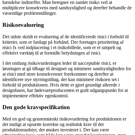
hændelse indtræffer. Man beregner en samlet risiko ved at
multiplicere konsekvens med sandsynlighed og derefter behandle de
væsentlige problemstillinger.
Risikoevaluering
Det sidste skridt er evaluering af de identificerede risici i forhold til
kriterier, som er fastlagt på forhånd. Der foretages prioritering af
risici fx ved indplacering i et risikobillede, som er et simpelt og
effektivt værktøj til at formidle betydningen af risici.
I det omfang risikovurderingen leder til uacceptable risici, er
løsningen at gå tilbage til designet og minimere sandsynligheden for
at risici med store konsekvenser forekommer og derefter at
identificere nye styrringstiltag, der kan minimere risikoen set i
forhold til produktionen. Hvis dette er gjort grundigt allerede i
designfasen, har fødevareproducenten et godt udgangspunkt for at
implementere effektiv egenkontrol.
Den gode kravspecifikation
Med en god og gennemtænkt risikovurdering for produktionen er
det muligt at opsætte korrekte og realistisk krav til det
produktionsudstyr, der ønskes investeret i. Der kan være