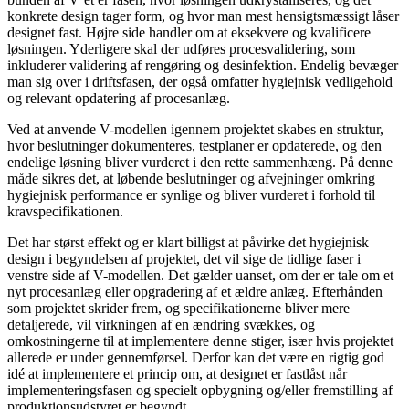
konkrete design tager form, og hvor man mest hensigtsmæssigt låser
designet fast. Højre side handler om at eksekvere og kvalificere
løsningen. Yderligere skal der udføres procesvalidering, som
inkluderer validering af rengøring og desinfektion. Endelig bevæger
man sig over i driftsfasen, der også omfatter hygiejnisk vedligehold
og relevant opdatering af procesanlæg.
Ved at anvende V-modellen igennem projektet skabes en struktur,
hvor beslutninger dokumenteres, testplaner er opdaterede, og den
endelige løsning bliver vurderet i den rette sammenhæng. På denne
måde sikres det, at løbende beslutninger og afvejninger omkring
hygiejnisk performance er synlige og bliver vurderet i forhold til
kravspecifikationen.
Det har størst effekt og er klart billigst at påvirke det hygiejnisk
design i begyndelsen af projektet, det vil sige de tidlige faser i
venstre side af V-modellen. Det gælder uanset, om der er tale om et
nyt procesanlæg eller opgradering af et ældre anlæg. Efterhånden
som projektet skrider frem, og specifikationerne bliver mere
detaljerede, vil virkningen af en ændring svækkes, og
omkostningerne til at implementere denne stiger, især hvis projektet
allerede er under gennemførsel. Derfor kan det være en rigtig god
idé at implementere et princip om, at designet er fastlåst når
implementeringsfasen og specielt opbygning og/eller fremstilling af
produktionsudstyret er begyndt.