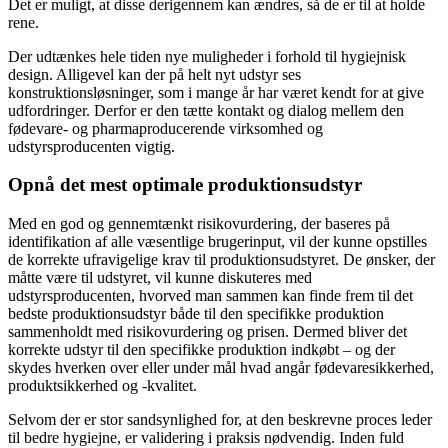
Det er muligt, at disse derigennem kan ændres, så de er til at holde
rene.
Der udtænkes hele tiden nye muligheder i forhold til hygiejnisk
design. Alligevel kan der på helt nyt udstyr ses
konstruktionsløsninger, som i mange år har været kendt for at give
udfordringer. Derfor er den tætte kontakt og dialog mellem den
fødevare- og pharmaproducerende virksomhed og
udstyrsproducenten vigtig.
Opnå det mest optimale produktionsudstyr
Med en god og gennemtænkt risikovurdering, der baseres på
identifikation af alle væsentlige brugerinput, vil der kunne opstilles
de korrekte ufravigelige krav til produktionsudstyret. De ønsker, der
måtte være til udstyret, vil kunne diskuteres med
udstyrsproducenten, hvorved man sammen kan finde frem til det
bedste produktionsudstyr både til den specifikke produktion
sammenholdt med risikovurdering og prisen. Dermed bliver det
korrekte udstyr til den specifikke produktion indkøbt – og der
skydes hverken over eller under mål hvad angår fødevaresikkerhed,
produktsikkerhed og -kvalitet.
Selvom der er stor sandsynlighed for, at den beskrevne proces leder
til bedre hygiejne, er validering i praksis nødvendig. Inden fuld