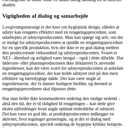
skaden.
Vigtigheden af dialog og samarbejde
Lovgivningsmæssigt er der krav om hygiejnisk design, således at
udstyr kan rengøres effektivt med en rengøringsprocedure, som
udarbejdes af udstyrsproducenten. Man kan spørge sig selv, om det
er muligt for udstyrsproducenten at opstille en rengøringsprocedure
for en specifik produktion, hvis der ikke er en god dialog mellem
den producerende virksomhed og udstyrsproducenten. Svaret er
NEJ - åbenhed og ærlighed varer længst – også i dette tilfælde. Har
fødevare- eller pharmaproducenten ikke deklareret fx anvendte
ingredienser, kan det være svært for udstyrsproducenten at anbefale
en rengøringsprocedure, der kan holde udstyret rent på den mest
effektive og bæredygtige måde. Der kan være nogle af
ingredienserne, der fx danner hurtigere biofilm, og dermed at
rengøringsproceduren skal tilpasses dette.
Har man heller ikke kommunikeret omkring den mulige nedetid –
altså den tid, der er til rådighed til rengøringen – kan dette give
ekstra udfordringer hvad angår optimal renholdelse af udstyret.
Det kan være en god ide, at produktproducenten indlægger en
aktivitet, hvor tegninger gennemgås, og at der er dialog med
udstyrsproducenten, specielt omkring de hygiejne kritiske hotspots.