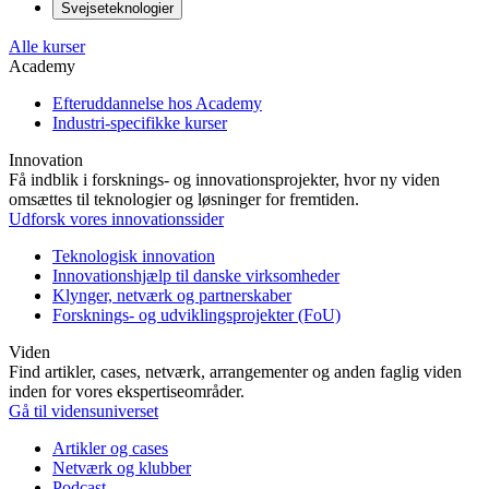
Svejseteknologier
Alle kurser
Academy
Efteruddannelse hos Academy
Industri-specifikke kurser
Innovation
Få indblik i forsknings- og innovationsprojekter, hvor ny viden
omsættes til teknologier og løsninger for fremtiden.
Udforsk vores innovationssider
Teknologisk innovation
Innovationshjælp til danske virksomheder
Klynger, netværk og partnerskaber
Forsknings- og udviklingsprojekter (FoU)
Viden
Find artikler, cases, netværk, arrangementer og anden faglig viden
inden for vores ekspertiseområder.
Gå til vidensuniverset
Artikler og cases
Netværk og klubber
Podcast