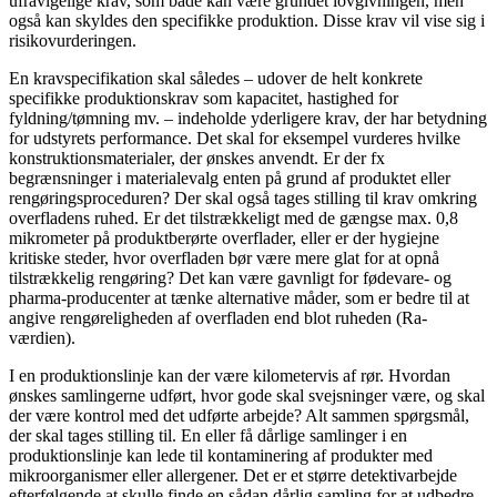
ufravigelige krav, som både kan være grundet lovgivningen, men
også kan skyldes den specifikke produktion. Disse krav vil vise sig i
risikovurderingen.
En kravspecifikation skal således – udover de helt konkrete
specifikke produktionskrav som kapacitet, hastighed for
fyldning/tømning mv. – indeholde yderligere krav, der har betydning
for udstyrets performance. Det skal for eksempel vurderes hvilke
konstruktionsmaterialer, der ønskes anvendt. Er der fx
begrænsninger i materialevalg enten på grund af produktet eller
rengøringsproceduren? Der skal også tages stilling til krav omkring
overfladens ruhed. Er det tilstrækkeligt med de gængse max. 0,8
mikrometer på produktberørte overflader, eller er der hygiejne
kritiske steder, hvor overfladen bør være mere glat for at opnå
tilstrækkelig rengøring? Det kan være gavnligt for fødevare- og
pharma-producenter at tænke alternative måder, som er bedre til at
angive rengøreligheden af overfladen end blot ruheden (Ra-
værdien).
I en produktionslinje kan der være kilometervis af rør. Hvordan
ønskes samlingerne udført, hvor gode skal svejsninger være, og skal
der være kontrol med det udførte arbejde? Alt sammen spørgsmål,
der skal tages stilling til. En eller få dårlige samlinger i en
produktionslinje kan lede til kontaminering af produkter med
mikroorganismer eller allergener. Det er et større detektivarbejde
efterfølgende at skulle finde en sådan dårlig samling for at udbedre