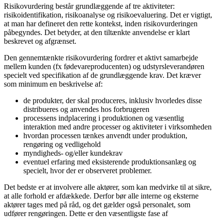
Risikovurdering består grundlæggende af tre aktiviteter:
risikoidentifikation, risikoanalyse og risikoevaluering. Det er vigtigt,
at man har defineret den rette kontekst, inden risikovurderingen
påbegyndes. Det betyder, at den tiltænkte anvendelse er klart
beskrevet og afgrænset.
Den gennemtænkte risikovurdering fordrer et aktivt samarbejde
mellem kunden (fx fødevareproducenten) og udstyrsleverandøren
specielt ved specifikation af de grundlæggende krav. Det kræver
som minimum en beskrivelse af:
de produkter, der skal produceres, inklusiv hvorledes disse
distribueres og anvendes hos forbrugeren
processens indplacering i produktionen og væsentlig
interaktion med andre processer og aktiviteter i virksomheden
hvordan processen tænkes anvendt under produktion,
rengøring og vedligehold
myndigheds- og/eller kundekrav
eventuel erfaring med eksisterende produktionsanlæg og
specielt, hvor der er observeret problemer.
Det bedste er at involvere alle aktører, som kan medvirke til at sikre,
at alle forhold er afdækkede. Derfor bør alle interne og eksterne
aktører tages med på råd, og det gælder også personalet, som
udfører rengøringen. Dette er den væsentligste fase af