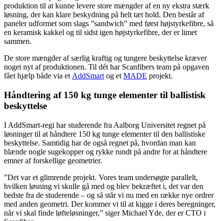
produktion til at kunne levere store mængder af en ny ekstra stærk
løsning, der kan klare beskydning på helt tæt hold. Den består af
paneler udformet som slags ”sandwich” med først højstyrkefibre, så
en keramisk kakkel og til sidst igen højstyrkefibre, der er limet
sammen.
De store mængder af særlig kraftig og tungere beskyttelse kræver
noget nyt af produktionen. Til dét har Scanfibers team på opgaven
fået hjælp både via et
AddSmart
og et
MADE
projekt.
Håndtering af 150 kg tunge elementer til ballistisk
beskyttelse
I AddSmart-regi har studerende fra Aalborg Universitet regnet på
løsninger til at håndtere 150 kg tunge elementer til den ballistiske
beskyttelse. Samtidig har de også regnet på, hvordan man kan
blænde nogle sugekopper og rykke rundt på andre for at håndtere
emner af forskellige geometrier.
”Det var et glimrende projekt. Vores team undersøgte parallelt,
hvilken løsning vi skulle gå med og blev bekræftet i, det var den
bedste fra de studerende – og så står vi nu med en række nye ordrer
med anden geometri. Der kommer vi til at kigge i deres beregninger,
når vi skal finde løfteløsninger,” siger Michael Yde, der er CTO i