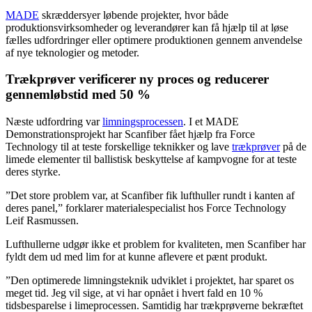
MADE
skræddersyer løbende projekter, hvor både
produktionsvirksomheder og leverandører kan få hjælp til at løse
fælles udfordringer eller optimere produktionen gennem anvendelse
af nye teknologier og metoder.
Trækprøver verificerer ny proces og reducerer
gennemløbstid med 50 %
Næste udfordring var
limningsprocessen
. I et MADE
Demonstrationsprojekt har Scanfiber fået hjælp fra Force
Technology til at teste forskellige teknikker og lave
trækprøver
på de
limede elementer til ballistisk beskyttelse af kampvogne for at teste
deres styrke.
”Det store problem var, at Scanfiber fik lufthuller rundt i kanten af
deres panel,” forklarer materialespecialist hos Force Technology
Leif Rasmussen.
Lufthullerne udgør ikke et problem for kvaliteten, men Scanfiber har
fyldt dem ud med lim for at kunne aflevere et pænt produkt.
”Den optimerede limningsteknik udviklet i projektet, har sparet os
meget tid. Jeg vil sige, at vi har opnået i hvert fald en 10 %
tidsbesparelse i limeprocessen. Samtidig har trækprøverne bekræftet