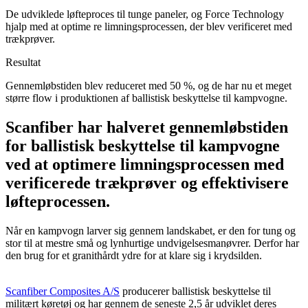
De udviklede løfteproces til tunge paneler, og Force Technology
hjalp med at optime re limningsprocessen, der blev verificeret med
trækprøver.
Resultat
Gennemløbstiden blev reduceret med 50 %, og de har nu et meget
større flow i produktionen af ballistisk beskyttelse til kampvogne.
Scanfiber har halveret gennemløbstiden
for ballistisk beskyttelse til kampvogne
ved at optimere limningsprocessen med
verificerede trækprøver og effektivisere
løfteprocessen.
Når en kampvogn larver sig gennem landskabet, er den for tung og
stor til at mestre små og lynhurtige undvigelsesmanøvrer. Derfor har
den brug for et granithårdt ydre for at klare sig i krydsilden.
Scanfiber Composites A/S
producerer ballistisk beskyttelse til
militært køretøj og har gennem de seneste 2,5 år udviklet deres