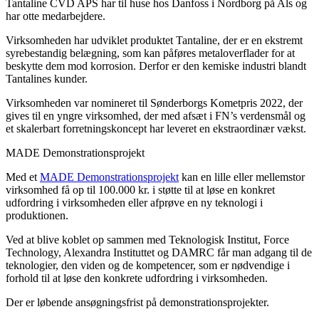
Tantaline CVD APS har til huse hos Danfoss i Nordborg på Als og
har otte medarbejdere.
Virksomheden har udviklet produktet Tantaline, der er en ekstremt
syrebestandig belægning, som kan påføres metaloverflader for at
beskytte dem mod korrosion. Derfor er den kemiske industri blandt
Tantalines kunder.
Virksomheden var nomineret til Sønderborgs Kometpris 2022, der
gives til en yngre virksomhed, der med afsæt i FN’s verdensmål og
et skalerbart forretningskoncept har leveret en ekstraordinær vækst.
MADE Demonstrationsprojekt
Med et
MADE Demonstrationsprojekt
kan en lille eller mellemstor
virksomhed få op til 100.000 kr. i støtte til at løse en konkret
udfordring i virksomheden eller afprøve en ny teknologi i
produktionen.
Ved at blive koblet op sammen med Teknologisk Institut, Force
Technology, Alexandra Instituttet og DAMRC får man adgang til de
teknologier, den viden og de kompetencer, som er nødvendige i
forhold til at løse den konkrete udfordring i virksomheden.
Der er løbende ansøgningsfrist på demonstrationsprojekter.