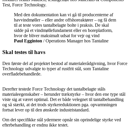
Test, Force Technology.
Med den dokumentation kan vi gå til producenterne af
havvindmøller – eller andre offshoreaktører – og få dem
til at teste vores tantalbelagte bolte i praksis. De skal
sidde på et vindmøllefundament eller en boreplatform,
hvor de bliver maksimalt udsat for vejr og vind
Paul Egginton
/ Operations Manager hos Tantaline
Skal testes til havs
Den første del af projektet bestod af materialerådgivning, hvor Force
Technology udvalgte to typer af rustfrit stål, som Tantaline
overfladebehandlede.
Derefter testede Force Technology det tantalbelagte ståls
materialeegenskaber – herunder trækstyrke – hvor den ene type stål
viste sig at været optimal. Det er både velegnet til tantalbehandling
og så stærkt, at det trods styrkereduktionen pga. opvarmningen
fortsat lever op til den ønskede industristandard.
Om det specifikke stål ydermere opnår sin oprindelige styrke ved
efterbehandling er endnu ikke testet.