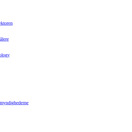
ektoren
ålere
ology
r myndighederne