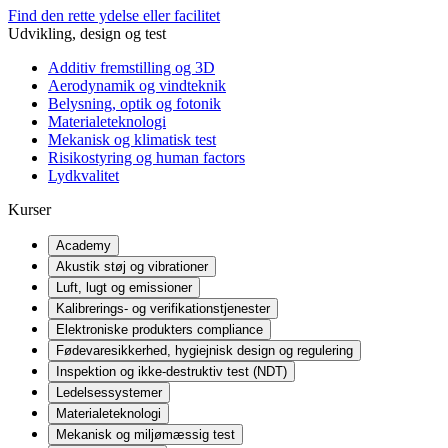
Find den rette ydelse eller facilitet
Udvikling, design og test
Additiv fremstilling og 3D
Aerodynamik og vindteknik
Belysning, optik og fotonik
Materialeteknologi
Mekanisk og klimatisk test
Risikostyring og human factors
Lydkvalitet
Kurser
Academy
Akustik støj og vibrationer
Luft, lugt og emissioner
Kalibrerings- og verifikationstjenester
Elektroniske produkters compliance
Fødevaresikkerhed, hygiejnisk design og regulering
Inspektion og ikke-destruktiv test (NDT)
Ledelsessystemer
Materialeteknologi
Mekanisk og miljømæssig test