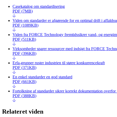
Casekatalog om standardisering
PDF
(
7MB
)
Viden om standarder er afgørende for en optimal drift i affaldss
PDF
(
1089KB
)
Viden fra FORCE Technology fremtidssikrer vand- og energim
PDF
(
511KB
)
Virksomheder sparer ressourcer med indsigt fra FORCE Techn
PDF
(
396KB
)
Erfa-grupper ruster industrien til større konkurrencekraft
PDF
(
371KB
)
En enkel standarder en god standard
PDF
(
661KB
)
Fortolkning af standarder sikrer korrekt dokumentation overfo
PDF
(
388KB
)
Relateret viden