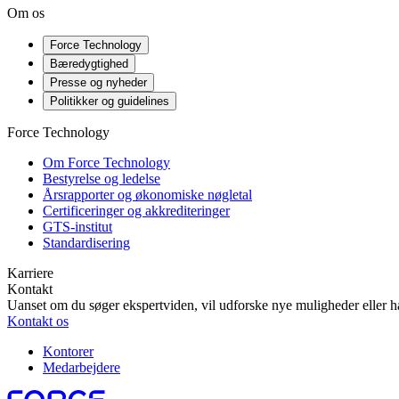
Om os
Force Technology
Bæredygtighed
Presse og nyheder
Politikker og guidelines
Force Technology
Om Force Technology
Bestyrelse og ledelse
Årsrapporter og økonomiske nøgletal
Certificeringer og akkrediteringer
GTS-institut
Standardisering
Karriere
Kontakt
Uanset om du søger ekspertviden, vil udforske nye muligheder eller ha
Kontakt os
Kontorer
Medarbejdere