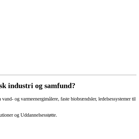
nsk industri og samfund?
a vand- og varmeenergimålere, faste biobrændsler, ledelsessystemer til
utioner og Uddannelsesstøtte.