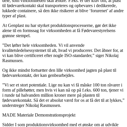
dele, som virksomheden skal ændre. F.eks. er der krav om, at plast
til fødevarekontakt skal transporteres og opbevares i dedikerede,
lukkede containere, så den ikke risikerer at blive ‘forurenet’ af andre
typer af plast.
At Genplast nu har styrket produktionsprocesserne, gør det ikke
alene til en formssag for virksomheden at få Fødevarestyrelsens
grønne stempel.
”Det løfter hele virksomheden. Vi vil anvende
kvalitetsledelsessystemet til alt, hvad vi producerer. Det åbner for, at
vi kan blive certificeret efter nogle ISO-standarder,” siger Nikolaj
Rasmussen.
Og ikke mindst fortsætter den lille virksomhed jagten på plast til
fødevarekontakt, der kan genbearbejdes.
”Vi ser et stort potentiale. Lige nu kan vi få måske 100 ton råvarer i
form af pillebøtter, men hvis vi kan nå op på f.eks. 600 ton, tjener vi
i runde tal halvanden million kroner mere på plasten til
fødevarekontakt. Så det er absolut værd for os at få det til at lykkes,”
understreger Nikolaj Rasmussen.
MADE Materiale Demonstrationsprojekt
Sidder I som produktionsvirksomhed med et ønske om at udvikle