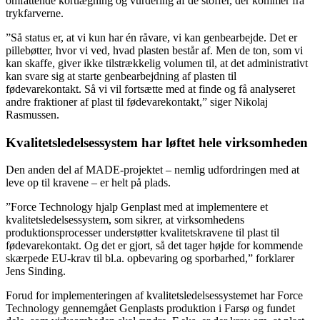
omfattende kortlægning og vurdering af de stoffer, der kommer fra
trykfarverne.
”Så status er, at vi kun har én råvare, vi kan genbearbejde. Det er
pillebøtter, hvor vi ved, hvad plasten består af. Men de ton, som vi
kan skaffe, giver ikke tilstrækkelig volumen til, at det administrativt
kan svare sig at starte genbearbejdning af plasten til
fødevarekontakt. Så vi vil fortsætte med at finde og få analyseret
andre fraktioner af plast til fødevarekontakt,” siger Nikolaj
Rasmussen.
Kvalitetsledelsessystem har løftet hele virksomheden
Den anden del af MADE-projektet – nemlig udfordringen med at
leve op til kravene – er helt på plads.
”Force Technology hjalp Genplast med at implementere et
kvalitetsledelsessystem, som sikrer, at virksomhedens
produktionsprocesser understøtter kvalitetskravene til plast til
fødevarekontakt. Og det er gjort, så det tager højde for kommende
skærpede EU-krav til bl.a. opbevaring og sporbarhed,” forklarer
Jens Sinding.
Forud for implementeringen af kvalitetsledelsessystemet har Force
Technology gennemgået Genplasts produktion i Farsø og fundet