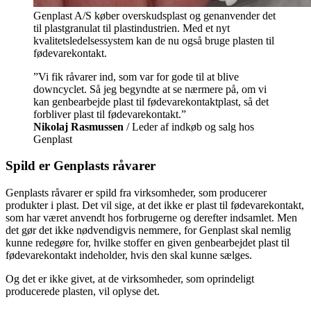
Genplast A/S køber overskudsplast og genanvender det
til plastgranulat til plastindustrien. Med et nyt
kvalitetsledelsessystem kan de nu også bruge plasten til
fødevarekontakt.
”Vi fik råvarer ind, som var for gode til at blive
downcyclet. Så jeg begyndte at se nærmere på, om vi
kan genbearbejde plast til fødevarekontaktplast, så det
forbliver plast til fødevarekontakt.”
Nikolaj Rasmussen
/ Leder af indkøb og salg hos
Genplast
Spild er Genplasts råvarer
Genplasts råvarer er spild fra virksomheder, som producerer
produkter i plast. Det vil sige, at det ikke er plast til fødevarekontakt,
som har været anvendt hos forbrugerne og derefter indsamlet. Men
det gør det ikke nødvendigvis nemmere, for Genplast skal nemlig
kunne redegøre for, hvilke stoffer en given genbearbejdet plast til
fødevarekontakt indeholder, hvis den skal kunne sælges.
Og det er ikke givet, at de virksomheder, som oprindeligt
producerede plasten, vil oplyse det.