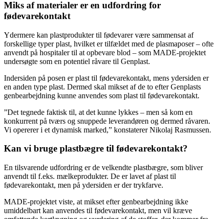
Miks af materialer er en udfordring for
fødevarekontakt
Ydermere kan plastprodukter til fødevarer være sammensat af
forskellige typer plast, hvilket er tilfældet med de plasmaposer – ofte
anvendt på hospitaler til at opbevare blod – som MADE-projektet
undersøgte som en potentiel råvare til Genplast.
Indersiden på posen er plast til fødevarekontakt, mens ydersiden er
en anden type plast. Dermed skal mikset af de to efter Genplasts
genbearbejdning kunne anvendes som plast til fødevarekontakt.
”Det tegnede faktisk til, at det kunne lykkes – men så kom en
konkurrent på tværs og snuppede leverandøren og dermed råvaren.
Vi opererer i et dynamisk marked,” konstaterer Nikolaj Rasmussen.
Kan vi bruge plastbægre til fødevarekontakt?
En tilsvarende udfordring er de velkendte plastbægre, som bliver
anvendt til f.eks. mælkeprodukter. De er lavet af plast til
fødevarekontakt, men på ydersiden er der trykfarve.
MADE-projektet viste, at mikset efter genbearbejdning ikke
umiddelbart kan anvendes til fødevarekontakt, men vil kræve