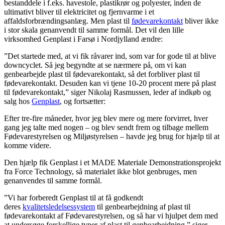
bestanddele i f.eks. havestole, plastikrør og polyester, inden de
ultimativt bliver til elektricitet og fjernvarme i et
affaldsforbrændingsanlæg. Men plast til
fødevarekontakt
bliver ikke
i stor skala genanvendt til samme formål. Det vil den lille
virksomhed Genplast i Farsø i Nordjylland ændre:
”Det startede med, at vi fik råvarer ind, som var for gode til at blive
downcyclet. Så jeg begyndte at se nærmere på, om vi kan
genbearbejde plast til fødevarekontakt, så det forbliver plast til
fødevarekontakt. Desuden kan vi tjene 10-20 procent mere på plast
til fødevarekontakt,” siger Nikolaj Rasmussen, leder af indkøb og
salg hos
Genplast
, og fortsætter:
Efter tre-fire måneder, hvor jeg blev mere og mere forvirret, hver
gang jeg talte med nogen – og blev sendt frem og tilbage mellem
Fødevarestyrelsen og Miljøstyrelsen – havde jeg brug for hjælp til at
komme videre.
Den hjælp fik Genplast i et MADE Materiale Demonstrationsprojekt
fra Force Technology, så materialet ikke blot genbruges, men
genanvendes til samme formål.
”Vi har forberedt Genplast til at få godkendt
deres
kvalitetsledelsessystem
til genbearbejdning af plast til
fødevarekontakt af Fødevarestyrelsen, og så har vi hjulpet dem med
at undersøge forskellige typer af plast til genbearbejdning,” siger