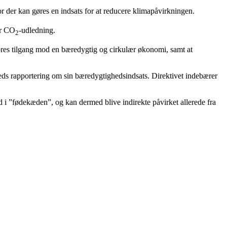
vor der kan gøres en indsats for at reducere klimapåvirkningen.
år CO
-udledning.
2
 vores tilgang mod en bæredygtig og cirkulær økonomi, samt at
eds rapportering om sin bæredygtighedsindsats. Direktivet indebærer
i ”fødekæden”, og kan dermed blive indirekte påvirket allerede fra