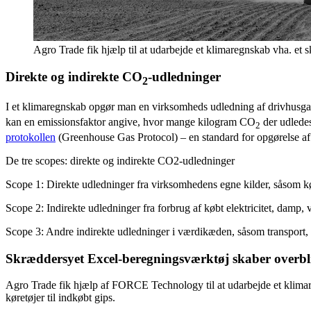
Agro Trade fik hjælp til at udarbejde et klimaregnskab vha. e
Direkte og indirekte CO
-udledninger
2
I et klimaregnskab opgør man en virksomheds udledning af drivhusga
kan en emissionsfaktor angive, hvor mange kilogram CO
der udledes
2
protokollen
(Greenhouse Gas Protocol) – en standard for opgørelse af
De tre scopes: direkte og indirekte CO2-udledninger
Scope 1: Direkte udledninger fra virksomhedens egne kilder, såsom k
Scope 2: Indirekte udledninger fra forbrug af købt elektricitet, damp,
Scope 3: Andre indirekte udledninger i værdikæden, såsom transport, a
Skræddersyet Excel-beregningsværktøj skaber overbl
Agro Trade fik hjælp af FORCE Technology til at udarbejde et klimare
køretøjer til indkøbt gips.