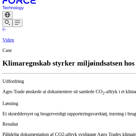
Viden
Case
Klimaregnskab styrker miljøindsatsen hos
Udfordring
Agro Trade ønskede at dokumentere sit samlede CO
-aftryk i et kli
2
Løsning
Et skræddersyet og brugervenligt rapporteringsværktøj, træning i bru
Resultat
Pålidelig dokumentation af CO2-aftryk synliggør Agro Trades klimain