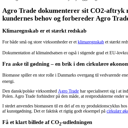
Agro Trade dokumenterer sit CO2-aftryk 
kundernes behov og forbereder Agro Trade
Klimaregnskab er et stærkt redskab
For både små og store virksomheder er et
klimaregnskab
et stærkt red
Dokumentation af klimaindsatsen er også i stigende grad et EU-lovkr
Fra aske til gødning – en brik i den cirkulære økono
Biomasse spiller en stor rolle i Danmarks overgang til vedvarende en
energi.
Den dansk/polske virksomhed
Agro Trade
har specialiseret sig i at 
Polen. Agro Trade forhindrer på den måde, at restprodukterne ender so
I stedet anvendes biomassen til en del af en ny produktionscyklus hos
af kunstgødning. Det er faktisk et rigtig godt eksempel på
cirkulær ø
Få et klart billede af CO
-udledningen
2