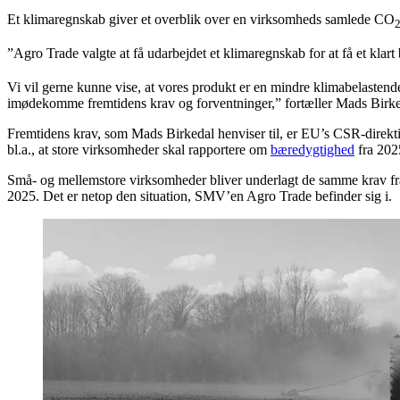
Et klimaregnskab giver et overblik over en virksomheds samlede CO
”Agro Trade valgte at få udarbejdet et klimaregnskab for at få et kla
Vi vil gerne kunne vise, at vores produkt er en mindre klimabelastend
imødekomme fremtidens krav og forventninger,” fortæller Mads Birk
Fremtidens krav, som Mads Birkedal henviser til, er EU’s CSR-direkti
bl.a., at store virksomheder skal rapportere om
bæredygtighed
fra 202
Små- og mellemstore virksomheder bliver underlagt de samme krav fra
2025. Det er netop den situation, SMV’en Agro Trade befinder sig i.