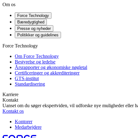
Om os
Force Technology
Bæredygtighed
Presse og nyheder
Politikker og guidelines
Force Technology
Om Force Technology
Bestyrelse og ledelse
Årsrapporter og økonomiske nøgletal
Certificeringer og akkrediteringer
GTS-institut
Standardisering
Karriere
Kontakt
Uanset om du søger ekspertviden, vil udforske nye muligheder eller ha
Kontakt os
Kontorer
Medarbejdere