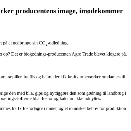
tyrker producentens image, imødekommer
et på at nedbringe sin CO
-udledning.
2
et op? Det er biogødnings-producenten Agro Trade blevet klogere på.
om træpiller, træflis og halm, der i fx kraftvarmeværker omdannes til
erige den med bl.a. gips og nyttiggøre den som gødning til landbrug i
næringsstofferne bl.a. fosfor og kalcium ikke udnyttes.
ømmes fra fx fosforlagre i miner, og et mindsket behov for produktion