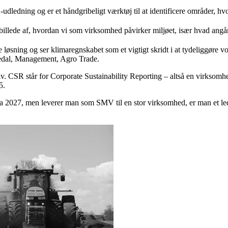
-udledning og er et håndgribeligt værktøj til at identificere områder, h
2
rt billede af, hvordan vi som virksomhed påvirker miljøet, især hvad ang
e løsning og ser klimaregnskabet som et vigtigt skridt i at tydeliggøre
edal, Management, Agro Trade.
v. CSR står for Corporate Sustainability Reporting – altså en virksomh
5.
 2027, men leverer man som SMV til en stor virksomhed, er man et led 