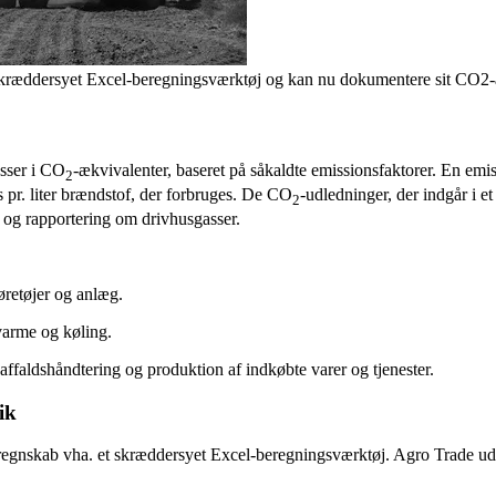
t skræddersyet Excel-beregningsværktøj og kan nu dokumentere sit CO2-
sser i CO
-ækvivalenter, baseret på såkaldte emissionsfaktorer. En emis
2
 pr. liter brændstof, der forbruges. De CO
-udledninger, der indgår i e
2
 og rapportering om drivhusgasser.
øretøjer og anlæg.
 varme og køling.
ffaldshåndtering og produktion af indkøbte varer og tjenester.
ik
gnskab vha. et skræddersyet Excel-beregningsværktøj. Agro Trade udfyld