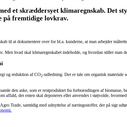
med et skræddersyet klimaregnskab. Det s
 på fremtidige lovkrav.
skab til at dokumentere over for bl.a. kunderne, at man arbejder målrett
av. Men hvad skal klimaregnskabet indeholde, og hvordan stiller man d
mi
ergi og reduktion af CO
-udledning. Der er tale om organisk materiale s
2
indsamle den aske, som er restproduktet fra forbrændingen af biomasse, b
m affald, der enten skal deponeres eller anvendes i støjvolde, hvormed 
 Agro Trade, samtidig med udnyttelse af næringsstoffer, der på sigt udt
konomi.