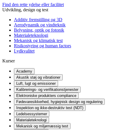
Find den rette ydelse eller facilitet
Udvikling, design og test
Additiv fremstilling og 3D
Aerodynamik og vindteknik
Belysning, optik og fotonik
Materialeteknologi
Mekanisk og klimatisk test
Risikostyring og human factors
Lydkvalitet
Kurser
Academy
Akustik støj og vibrationer
Luft, lugt og emissioner
Kalibrerings- og verifikationstjenester
Elektroniske produkters compliance
Fødevaresikkerhed, hygiejnisk design og regulering
Inspektion og ikke-destruktiv test (NDT)
Ledelsessystemer
Materialeteknologi
Mekanisk og miljømæssig test