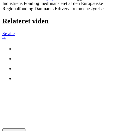
Industriens Fond og medfinansieret af den Europæiske
Regionalfond og Danmarks Erhvervsfremmebestyrelse.
Relateret viden
Se alle