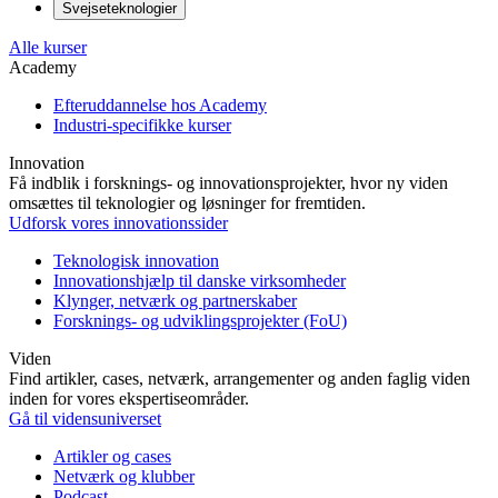
Svejseteknologier
Alle kurser
Academy
Efteruddannelse hos Academy
Industri-specifikke kurser
Innovation
Få indblik i forsknings- og innovationsprojekter, hvor ny viden
omsættes til teknologier og løsninger for fremtiden.
Udforsk vores innovationssider
Teknologisk innovation
Innovationshjælp til danske virksomheder
Klynger, netværk og partnerskaber
Forsknings- og udviklingsprojekter (FoU)
Viden
Find artikler, cases, netværk, arrangementer og anden faglig viden
inden for vores ekspertiseområder.
Gå til vidensuniverset
Artikler og cases
Netværk og klubber
Podcast