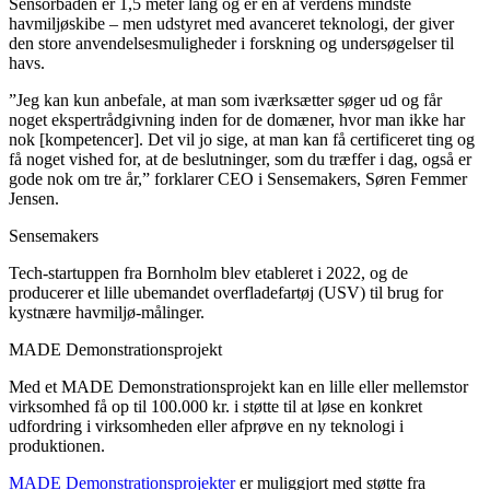
Sensorbåden er 1,5 meter lang og er en af verdens mindste
havmiljøskibe – men udstyret med avanceret teknologi, der giver
den store anvendelsesmuligheder i forskning og undersøgelser til
havs.
”Jeg kan kun anbefale, at man som iværksætter søger ud og får
noget ekspertrådgivning inden for de domæner, hvor man ikke har
nok [kompetencer]. Det vil jo sige, at man kan få certificeret ting og
få noget vished for, at de beslutninger, som du træffer i dag, også er
gode nok om tre år,” forklarer CEO i Sensemakers, Søren Femmer
Jensen.
Sensemakers
Tech-startuppen fra Bornholm blev etableret i 2022, og de
producerer et lille ubemandet overfladefartøj (USV) til brug for
kystnære havmiljø-målinger.
MADE Demonstrationsprojekt
Med et MADE Demonstrationsprojekt kan en lille eller mellemstor
virksomhed få op til 100.000 kr. i støtte til at løse en konkret
udfordring i virksomheden eller afprøve en ny teknologi i
produktionen.
MADE Demonstrationsprojekter
er muliggjort med støtte fra