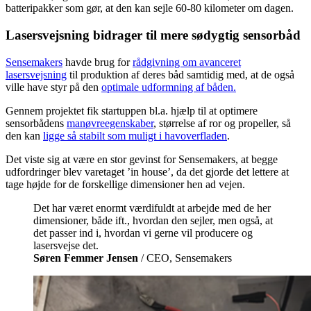
batteripakker som gør, at den kan sejle 60-80 kilometer om dagen.
Lasersvejsning bidrager til mere sødygtig sensorbåd
Sensemakers
havde brug for
rådgivning om avanceret
lasersvejsning
til produktion af deres båd samtidig med, at de også
ville have styr på den
optimale udformning af båden.
Gennem projektet fik startuppen bl.a. hjælp til at optimere
sensorbådens
manøvreegenskaber
, størrelse af ror og propeller, så
den kan
ligge så stabilt som muligt i havoverfladen
.
Det viste sig at være en stor gevinst for Sensemakers, at begge
udfordringer blev varetaget ’in house’, da det gjorde det lettere at
tage højde for de forskellige dimensioner hen ad vejen.
Det har været enormt værdifuldt at arbejde med de her
dimensioner, både ift., hvordan den sejler, men også, at
det passer ind i, hvordan vi gerne vil producere og
lasersvejse det.
Søren Femmer Jensen
/ CEO, Sensemakers