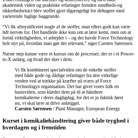
akademisk viden og praktiske erfaringer foruden sundheds-og
sikkerhedsrisici blev stoffet gjort tilgængeligt for deltagere med
varierende faglige baggrunde.
“Vi fik afmystificeret nogle af de stoffer, man ellers godt kan være
lidt nervøs for. Det handlede ikke kun om at lære kemi, men om at
forstå virkeligheden, vi arbejder i – og der havde Force Technology
helt styr på, hvordan man gør det relevant,” siger Carsten Sørensen.
Næste step kunne være et kursus om de processer, der er i et Power-
to-X-anlæg, og hvad der sker i dem.
Vi fik kombineret specialviden om de enkelte stoffer
med både gode og dårlige erfaringer fra den virkelige
verden ved at trække på kræfter på tværs af Force
Technologys organisation. Det har givet vores folk en
basisviden, som klæder dem på til at håndtere
kemikalierne i deres dagligdag, for det er jo faktisk først
nu, vi skal lære at drive anlægget.
Carsten Sørensen
/ Plant Manager, European Energy
Kurset i kemikaliehåndtering giver både tryghed i
hverdagen og i fremtiden