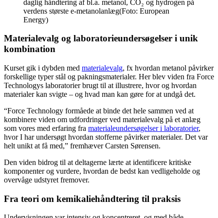
daglig håndtering af bl.a. metanol, CO₂ og hydrogen på
verdens største e-metanolanlæg(Foto: European
Energy)
Materialevalg og laboratorieundersøgelser i unik
kombination
Kurset gik i dybden med
materialevalg
, fx hvordan metanol påvirker
forskellige typer stål og pakningsmaterialer. Her blev viden fra Force
Technologys laboratorier brugt til at illustrere, hvor og hvordan
materialer kan svigte – og hvad man kan gøre for at undgå det.
“Force Technology formåede at binde det hele sammen ved at
kombinere viden om udfordringer ved materialevalg på et anlæg
som vores med erfaring fra
materialeundersøgelser i laboratorier
,
hvor I har undersøgt hvordan stofferne påvirker materialer. Det var
helt unikt at få med,” fremhæver Carsten Sørensen.
Den viden bidrog til at deltagerne lærte at identificere kritiske
komponenter og vurdere, hvordan de bedst kan vedligeholde og
overvåge udstyret fremover.
Fra teori om kemikaliehåndtering til praksis
Undervisningen var intensiv og koncentreret, og med både