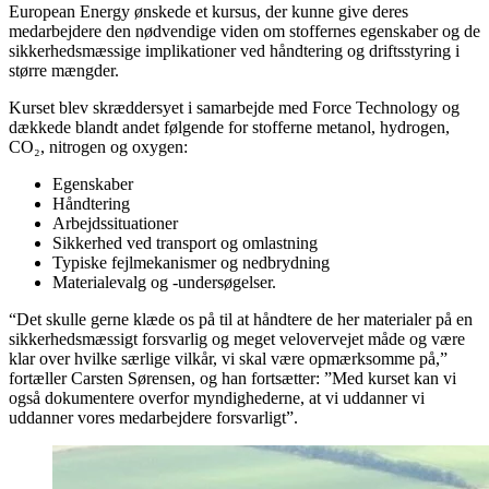
European Energy ønskede et kursus, der kunne give deres
medarbejdere den nødvendige viden om stoffernes egenskaber og de
sikkerhedsmæssige implikationer ved håndtering og driftsstyring i
større mængder.
Kurset blev skræddersyet i samarbejde med Force Technology og
dækkede blandt andet følgende for stofferne metanol, hydrogen,
CO₂, nitrogen og oxygen:
Egenskaber
Håndtering
Arbejdssituationer
Sikkerhed ved transport og omlastning
Typiske fejlmekanismer og nedbrydning
Materialevalg og -undersøgelser.
“Det skulle gerne klæde os på til at håndtere de her materialer på en
sikkerhedsmæssigt forsvarlig og meget velovervejet måde og være
klar over hvilke særlige vilkår, vi skal være opmærksomme på,”
fortæller Carsten Sørensen, og han fortsætter: ”Med kurset kan vi
også dokumentere overfor myndighederne, at vi uddanner vi
uddanner vores medarbejdere forsvarligt”.