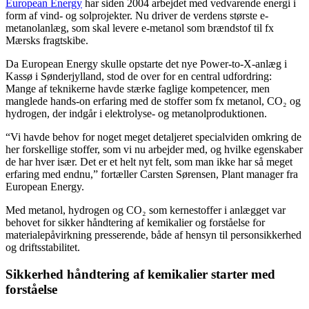
European Energy
har siden 2004 arbejdet med vedvarende energi i
form af vind- og solprojekter. Nu driver de verdens største e-
metanolanlæg, som skal levere e-metanol som brændstof til fx
Mærsks fragtskibe.
Da European Energy skulle opstarte det nye Power-to-X-anlæg i
Kassø i Sønderjylland, stod de over for en central udfordring:
Mange af teknikerne havde stærke faglige kompetencer, men
manglede hands-on erfaring med de stoffer som fx metanol, CO₂ og
hydrogen, der indgår i elektrolyse- og metanolproduktionen.
“Vi havde behov for noget meget detaljeret specialviden omkring de
her forskellige stoffer, som vi nu arbejder med, og hvilke egenskaber
de har hver især. Det er et helt nyt felt, som man ikke har så meget
erfaring med endnu,” fortæller Carsten Sørensen, Plant manager fra
European Energy.
Med metanol, hydrogen og CO₂ som kernestoffer i anlægget var
behovet for sikker håndtering af kemikalier og forståelse for
materialepåvirkning presserende, både af hensyn til personsikkerhed
og driftsstabilitet.
Sikkerhed håndtering af kemikalier starter med
forståelse