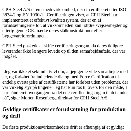
CPH Steel A/S er en smedevirksomhed, der er certificeret efter ISO
3834-2 og EN 1090-1. Certificeringen viser, at CPH Steel har
implementeret et effektivt kvalitetssystem, der er en af
forudsætningerne for, at virksomheden kan udføre svejsearbejder og
efterfølgende CE-mærke deres stålkonstruktioner efter
byggevareforordningen.
CPH Steel ønskede at skifte certificeringsorgan, da deres tidligere
leverandør ikke længere levede op til den samarbejdsaftale, der var
indgået.
”Jeg var ikke et sekund i tvivl om, at jeg gerne ville samarbejde med
jer, og forløbet fra indledende dialog med Force Certification til
endelig overtagelse af certifikaterne har forløbet uden problemer, der
var virkelig styr på tingene. Jeg har kun ros til overs for den måde, I
har håndteret overgangen fra det ene certificeringsorgan til det andet
på”, siger Morten Rosenberg, direktør for CPH Steel A/S.
Gyldige certifikater er forudsætning for produktion
og drift
De fleste produktionsvirksomheders drift er afhængig af et gyldigt