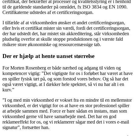
certifikat, der bekræfter at processer og kvalitetsstyring er i henhold
til de gældende standarder på området, fx ISO 3834 og EN 1090.
Certifikaterne udstedes af et certificeringsorgan.
I tilfælde af at virksomheden ønsker et andet certificeringsorgan,
eller hvis et certifikat mister sin værdi, fordi det certificeringsorgan,
der har udstedt det, har mistet sin akkreditering, står virksomheden
pludselig overfor at skulle stoppe produktionen og i værste fald
risikere store økonomiske og ressourcemæssige tab.
Der er hjælp at hente uanset størrelse
For Morten Rosenberg er både nærhed og adgang til viden og
kompetencer vigtig: ”Det vigtigste for os i forløbet har været at have
en spiller fysisk tæt på, og som forstod vores behov. Og så har det
også været vigtigt, at I dækker hele spektret, så vi nu har alt i en
kurv.”
”I og med min virksomhed er vokset fra en mindre til en mellemstor
virksomhed, er det vigtigt for os at have en stor professionel spiller
at arbejde sammen med. Force er bare sådan en instans, man som
virksomhed gerne vil have samarbejde med. Det har en god
reklameeffekt for os, og vi reklamerer sågar med det i vores e-mail
signatur”, fortsætter han.