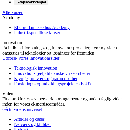
Svejseteknologier
Alle kurser
Academy
Efteruddannelse hos Academy
Industri-specifikke kurser
Innovation
Få indblik i forsknings- og innovationsprojekter, hvor ny viden
omsættes til teknologier og løsninger for fremtiden.
Udforsk vores innovationssider
Teknologisk innovation
Innovationshjælp til danske virksomheder
Klynger, netværk og partnerskaber
Forsknings- og udviklingsprojekter (FoU)
Viden
Find artikler, cases, netværk, arrangementer og anden faglig viden
inden for vores ekspertiseområder.
Gå til vidensuniverset
Artikler og cases
Netværk og klubber
Podcast