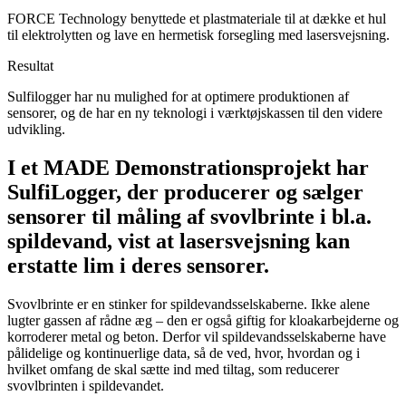
FORCE Technology benyttede et plastmateriale til at dække et hul
til elektrolytten og lave en hermetisk forsegling med lasersvejsning.
Resultat
Sulfilogger har nu mulighed for at optimere produktionen af
sensorer, og de har en ny teknologi i værktøjskassen til den videre
udvikling.
I et MADE Demonstrationsprojekt har
SulfiLogger, der producerer og sælger
sensorer til måling af svovlbrinte i bl.a.
spildevand, vist at lasersvejsning kan
erstatte lim i deres sensorer.
Svovlbrinte er en stinker for spildevandsselskaberne. Ikke alene
lugter gassen af rådne æg – den er også giftig for kloakarbejderne og
korroderer metal og beton. Derfor vil spildevandsselskaberne have
pålidelige og kontinuerlige data, så de ved, hvor, hvordan og i
hvilket omfang de skal sætte ind med tiltag, som reducerer
svovlbrinten i spildevandet.