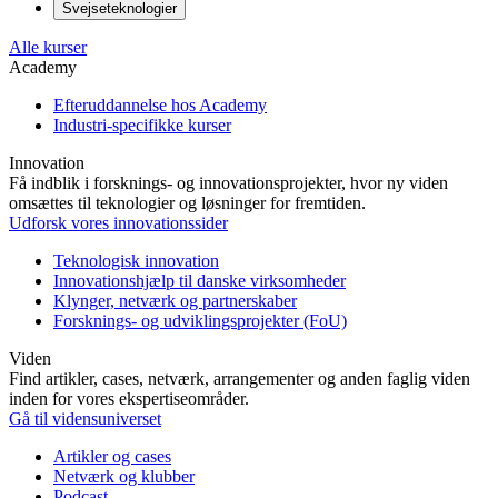
Svejseteknologier
Alle kurser
Academy
Efteruddannelse hos Academy
Industri-specifikke kurser
Innovation
Få indblik i forsknings- og innovationsprojekter, hvor ny viden
omsættes til teknologier og løsninger for fremtiden.
Udforsk vores innovationssider
Teknologisk innovation
Innovationshjælp til danske virksomheder
Klynger, netværk og partnerskaber
Forsknings- og udviklingsprojekter (FoU)
Viden
Find artikler, cases, netværk, arrangementer og anden faglig viden
inden for vores ekspertiseområder.
Gå til vidensuniverset
Artikler og cases
Netværk og klubber
Podcast