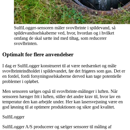
SulfiLogger-sensoren måler svovlbrinte i spildevand, så
spildevandsselskaberne ved, hvor, hvordan og i hvilket
omfang de skal sætte ind med tiltag, som reducerer
svovlbrinten.
Optimalt for flere anvendelser
I dag er SulfiLogger konstrueret til at være nedsænket og måle
svovlbrinteindholdet i spildevandet, før det frigøres som gas. Det er
en fordel, fordi forsyningsselskaberne derved kan tage potentielle
problemer i opløbet.
Men sensoren sælges også til svovlbrinte-målinger i luften. Når
sensoren hænger frit i luften, stiller det andre krav til, hvor lav en
temperatur den kan arbejde under. Her kan lasersvejsning være en
god løsning til at optimere produktionen og sikre god kvalitet.
SulfiLogger
SulfiLogger A/S producerer og sælger sensorer til måling af