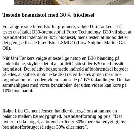
Testede brændstof med 30% biodiesel
For at gøre sine brændstoffer grønnere, valgte Uni-Tankers at få
testet et såkaldt B30-brændstof af Force Technology. B30 vil sige, at
brændstoffet indeholder 30% biodiesel, mens resten af indholdet er
det gængse fossile brændstof LSMGO (Low Sulphur Marine Gas
Oil).
Når Uni-Tankers valgte at teste lige netop en B30-blanding på
tankskibene, skyldes det bl.a., at IMO sidestiller B30 med fossilt
brændstof. Det relativt begrænsede indhold af biobrændsel betyder
således, at skibets motor ikke skal recertificeres af den maritime
organisation, men uden videre kan sejle på B30-blandingen. Det kan
sammenlignes med vores benzinbiler, der uden videre kan køre på
10% bioethanol.
Ifølge Lisa Clement Jensen handler det også om at ramme en
balance mellem bæredygtighed, brændstofforbrug og pris: ”Det
nytter jo ikke noget, at brændstoffet er 30% mere bæredygtigt, hvis
brændstofforbruget så stiger 30% eller mere”.