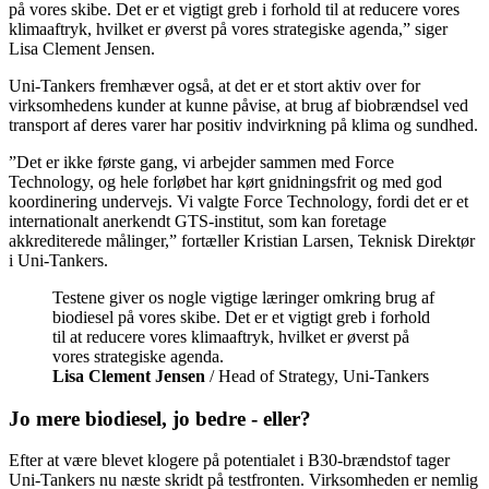
på vores skibe. Det er et vigtigt greb i forhold til at reducere vores
klimaaftryk, hvilket er øverst på vores strategiske agenda,” siger
Lisa Clement Jensen.
Uni-Tankers fremhæver også, at det er et stort aktiv over for
virksomhedens kunder at kunne påvise, at brug af biobrændsel ved
transport af deres varer har positiv indvirkning på klima og sundhed.
”Det er ikke første gang, vi arbejder sammen med Force
Technology, og hele forløbet har kørt gnidningsfrit og med god
koordinering undervejs. Vi valgte Force Technology, fordi det er et
internationalt anerkendt GTS-institut, som kan foretage
akkrediterede målinger,” fortæller Kristian Larsen, Teknisk Direktør
i Uni-Tankers.
Testene giver os nogle vigtige læringer omkring brug af
biodiesel på vores skibe. Det er et vigtigt greb i forhold
til at reducere vores klimaaftryk, hvilket er øverst på
vores strategiske agenda.
Lisa Clement Jensen
/ Head of Strategy, Uni-Tankers
Jo mere biodiesel, jo bedre - eller?
Efter at være blevet klogere på potentialet i B30-brændstof tager
Uni-Tankers nu næste skridt på testfronten. Virksomheden er nemlig