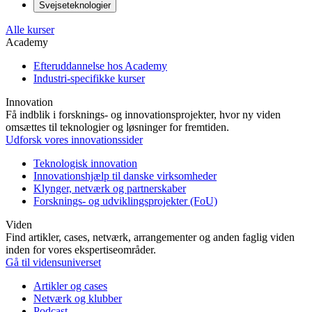
Svejseteknologier
Alle kurser
Academy
Efteruddannelse hos Academy
Industri-specifikke kurser
Innovation
Få indblik i forsknings- og innovationsprojekter, hvor ny viden
omsættes til teknologier og løsninger for fremtiden.
Udforsk vores innovationssider
Teknologisk innovation
Innovationshjælp til danske virksomheder
Klynger, netværk og partnerskaber
Forsknings- og udviklingsprojekter (FoU)
Viden
Find artikler, cases, netværk, arrangementer og anden faglig viden
inden for vores ekspertiseområder.
Gå til vidensuniverset
Artikler og cases
Netværk og klubber
Podcast