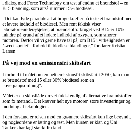
i dialog med Force Technology om test af endnu et brændstof – en
B15-blanding, som altså rummer 15% biodiesel.
”Det kan lyde paradoksalt at bruge kræfter på teste et brændstof med
et lavere indhold af biodiesel. Men rent faktisk viser
laboratorieundersøgelser, at brændstofforbruget ved B15 er 10%
mindre på grund af et højere indhold af oxygen, som smører
motoren. Derfor vil vi gerne have tal på, om B15 i virkeligheden er
’sweet spottet’ i forhold til biodieselblandinger,” forklarer Kristian
Larsen.
På vej mod en emissionsfri skibsfart
I forhold til målet om en helt emissionsfri skibsfart i 2050, kan man
se brændstof med 15 eller 30% biodiesel som en
”overgangsordning”.
Målet er en skibsflåde drevet fuldstændig af alternative brændstoffer
som fx metanol. Det kræver helt nye motorer, store investeringer og
modning af teknologien.
I den forstand er rejsen mod en grønnere skibsfart kun lige begyndt,
og nøgleordene er læring og test. Men kursen er klar, og Uni-
Tankers har lagt stærkt fra land.