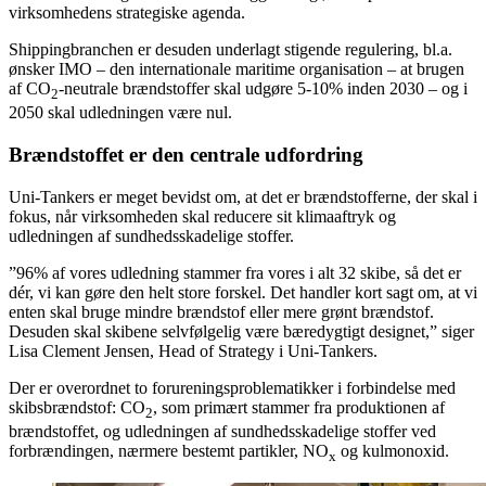
virksomhedens strategiske agenda.
Shippingbranchen er desuden underlagt stigende regulering, bl.a.
ønsker IMO – den internationale maritime organisation – at brugen
af CO
-neutrale brændstoffer skal udgøre 5-10% inden 2030 – og i
2
2050 skal udledningen være nul.
Brændstoffet er den centrale udfordring
Uni-Tankers er meget bevidst om, at det er brændstofferne, der skal i
fokus, når virksomheden skal reducere sit klimaaftryk og
udledningen af sundhedsskadelige stoffer.
”96% af vores udledning stammer fra vores i alt 32 skibe, så det er
dér, vi kan gøre den helt store forskel. Det handler kort sagt om, at vi
enten skal bruge mindre brændstof eller mere grønt brændstof.
Desuden skal skibene selvfølgelig være bæredygtigt designet,” siger
Lisa Clement Jensen, Head of Strategy i Uni-Tankers.
Der er overordnet to forureningsproblematikker i forbindelse med
skibsbrændstof: CO
, som primært stammer fra produktionen af
2
brændstoffet, og udledningen af sundhedsskadelige stoffer ved
forbrændingen, nærmere bestemt partikler, NO
og kulmonoxid.
x