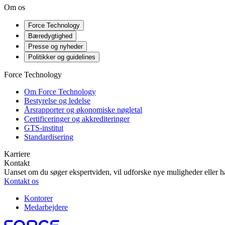
Om os
Force Technology
Bæredygtighed
Presse og nyheder
Politikker og guidelines
Force Technology
Om Force Technology
Bestyrelse og ledelse
Årsrapporter og økonomiske nøgletal
Certificeringer og akkrediteringer
GTS-institut
Standardisering
Karriere
Kontakt
Uanset om du søger ekspertviden, vil udforske nye muligheder eller ha
Kontakt os
Kontorer
Medarbejdere