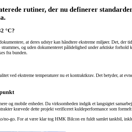
aterede rutiner, der nu definerer standard
a.
-32 °C?
 dokumentere, at deres udstyr kan håndtere ekstreme miljøer. Det, der ti
e strammes, og uden dokumenteret pålidelighed under arktiske forhold 
kes fra bunden.
nalitet ved ekstreme temperaturer nu et kontraktkrav. Det betyder, at evne
epunkt
inere og mobile enheder. Da virksomheden indgik et langsigtet samarbej
ntrakter krævede dette projekt verificeret kuldeperformance som formelt
 go/no-go. For at være klar tog HMK Bilcon en fuldt samlet tankbil, ink