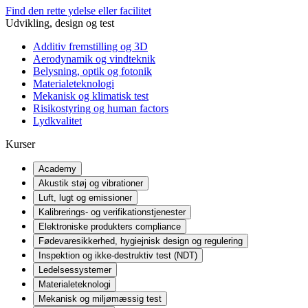
Find den rette ydelse eller facilitet
Udvikling, design og test
Additiv fremstilling og 3D
Aerodynamik og vindteknik
Belysning, optik og fotonik
Materialeteknologi
Mekanisk og klimatisk test
Risikostyring og human factors
Lydkvalitet
Kurser
Academy
Akustik støj og vibrationer
Luft, lugt og emissioner
Kalibrerings- og verifikationstjenester
Elektroniske produkters compliance
Fødevaresikkerhed, hygiejnisk design og regulering
Inspektion og ikke-destruktiv test (NDT)
Ledelsessystemer
Materialeteknologi
Mekanisk og miljømæssig test