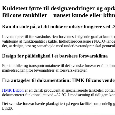
Kuldetest førte til designændringer og opd
Bilcons tankbiler – uanset kunde eller klim
Kan du stole på, at dit militære udstyr fungerer ved 
Leverandører til forsvarsindustrien forventes i stigende grad at kunne
validering af funktionalitet i kulde. Indkøbsprocesserne i NATO-land
det, at design, test og samarbejde med underleverandører skal gentæn
Design for pålidelighed i et barskere forsvarsklima
For tankbiler og transportcontainere til det svenske forsvar er funktio
markedsadgang for leverandører af forsvarskøretøjer.
Fra antagelse til dokumentation: HMK Bilcons vend
HMK Bilcon
er en dansk producent af specialiserede tankbiler, conta
dokumenteret funktionalitet ved –32 °C. I modsætning til tidligere ko
Det svenske forsvar havde planlagt test på egen facilitet som endelig
Lindø.