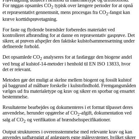
For røggas opsamles CO
typisk over længere perioder for at opnå
2
et repræsentativt gennemsnit, mens procesgas fra CO
-fangst kan
2
kræve korttidsprøvetagning.
For faste og flydende brændsler forberedes materialet ved
kontrolleret afbrænding for at danne en repræsentativ gasprøve. Det
sikrer, at prøven afspejler den faktiske kulstofsammensætning under
definerede forhold.
Det opsamlede CO
analyseres for at fastlægge den biogene andel
2
ved brug af kulstof-14-metoder i henhold til EN ISO 13833, hvor
det er relevant.
Metoden gør det muligt at skelne mellem biogent og fossilt kulstof
på baggrund af målbare forskelle i kulstofindhold. Fremgangsmåden
vælges ud fra materialetype og krav og sikrer en sporbar og ensartet
bestemmelse.
Resultaterne bearbejdes og dokumenteres i et format tilpasset deres
anvendelse, herunder opgørelse af CO
-afgift, dokumentation ved
2
salg af CO
og verifikation af brændselsspecifikationer.
2
Output struktureres i overensstemmelse med relevante krav og kan
anvendes uafhængigt af anlæggets egne målesystemer, hvilket sikrer