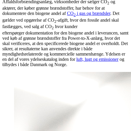
Affaldsforbrændingsanlæg, virksomheder der sælger CO
og
2
aktører, der køber grønne brændstoffer, har behov for at
dokumentere den biogene andel af
CO
i gas og brændsler
. Det
2
gælder ved opgørelse af CO
-afgift, hvor den fossile andel skal
2
fastlægges, ved salg af CO
hvor kunder
2
efterspørger dokumentation for den biogene andel i leverancen, samt
ved køb af grønne brændstoffer fra Power-to-X-anlæg, hvor det
skal verificeres, at den specificerede biogene andel er overholdt. Det
sikrer, at resultaterne kan anvendes direkte i både
myndighedsrelaterede og kommercielle sammenhænge. Ydelsen er
en del af vores ydelseskatalog inden for
luft, lugt og emissioner
og
tilbydes i både Danmark og Norge.