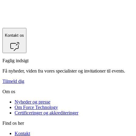
Kontakt
Meshkat Javadi Hessellund
for mere information.
Kontakt os
Faglig indsigt
Få nyheder, viden fra vores specialister og invitationer til events.
Tilmeld dig
Om os
Nyheder og presse
Om Force Technology
Certificeringer og akkrediteringer
Find os her
Kontakt