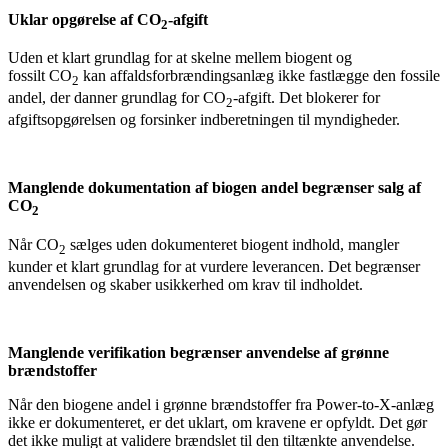
Uklar opgørelse af CO
-afgift
2
Uden et klart grundlag for at skelne mellem biogent og
fossilt CO
kan affaldsforbrændingsanlæg ikke fastlægge den fossile
2
andel, der danner grundlag for CO
-afgift. Det blokerer for
2
afgiftsopgørelsen og forsinker indberetningen til myndigheder.
Manglende dokumentation af biogen andel begrænser salg af
CO
2
Når CO
sælges uden dokumenteret biogent indhold, mangler
2
kunder et klart grundlag for at vurdere leverancen. Det begrænser
anvendelsen og skaber usikkerhed om krav til indholdet.
Manglende verifikation begrænser anvendelse af grønne
brændstoffer
Når den biogene andel i grønne brændstoffer fra Power-to-X-anlæg
ikke er dokumenteret, er det uklart, om kravene er opfyldt. Det gør
det ikke muligt at validere brændslet til den tiltænkte anvendelse.