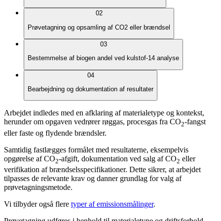
02
Prøvetagning og opsamling af CO2 eller brændsel
03
Bestemmelse af biogen andel ved kulstof-14 analyse
04
Bearbejdning og dokumentation af resultater
Arbejdet indledes med en afklaring af materialetype og kontekst,
herunder om opgaven vedrører røggas, procesgas fra CO
-fangst
2
eller faste og flydende brændsler.
Samtidig fastlægges formålet med resultaterne, eksempelvis
opgørelse af CO
-afgift, dokumentation ved salg af CO
eller
2
2
verifikation af brændselsspecifikationer. Dette sikrer, at arbejdet
tilpasses de relevante krav og danner grundlag for valg af
prøvetagningsmetode.
Vi tilbyder også flere
typer af emissionsmålinger
.
Prøvetagning udføres i henhold til materialetype og driftsforhold.