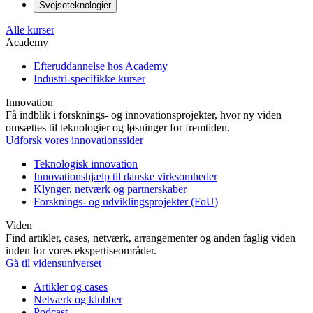
Svejseteknologier
Alle kurser
Academy
Efteruddannelse hos Academy
Industri-specifikke kurser
Innovation
Få indblik i forsknings- og innovationsprojekter, hvor ny viden
omsættes til teknologier og løsninger for fremtiden.
Udforsk vores innovationssider
Teknologisk innovation
Innovationshjælp til danske virksomheder
Klynger, netværk og partnerskaber
Forsknings- og udviklingsprojekter (FoU)
Viden
Find artikler, cases, netværk, arrangementer og anden faglig viden
inden for vores ekspertiseområder.
Gå til vidensuniverset
Artikler og cases
Netværk og klubber
Podcast