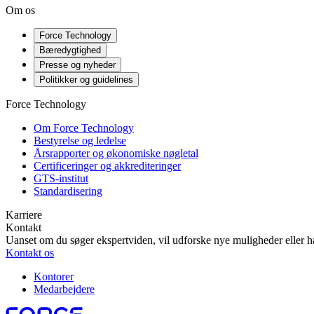
Om os
Force Technology
Bæredygtighed
Presse og nyheder
Politikker og guidelines
Force Technology
Om Force Technology
Bestyrelse og ledelse
Årsrapporter og økonomiske nøgletal
Certificeringer og akkrediteringer
GTS-institut
Standardisering
Karriere
Kontakt
Uanset om du søger ekspertviden, vil udforske nye muligheder eller ha
Kontakt os
Kontorer
Medarbejdere