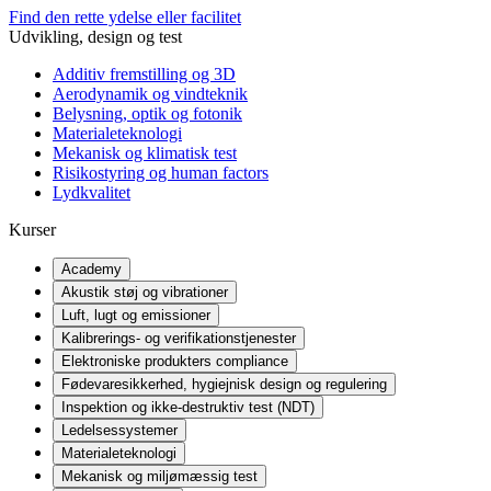
Find den rette ydelse eller facilitet
Udvikling, design og test
Additiv fremstilling og 3D
Aerodynamik og vindteknik
Belysning, optik og fotonik
Materialeteknologi
Mekanisk og klimatisk test
Risikostyring og human factors
Lydkvalitet
Kurser
Academy
Akustik støj og vibrationer
Luft, lugt og emissioner
Kalibrerings- og verifikationstjenester
Elektroniske produkters compliance
Fødevaresikkerhed, hygiejnisk design og regulering
Inspektion og ikke-destruktiv test (NDT)
Ledelsessystemer
Materialeteknologi
Mekanisk og miljømæssig test