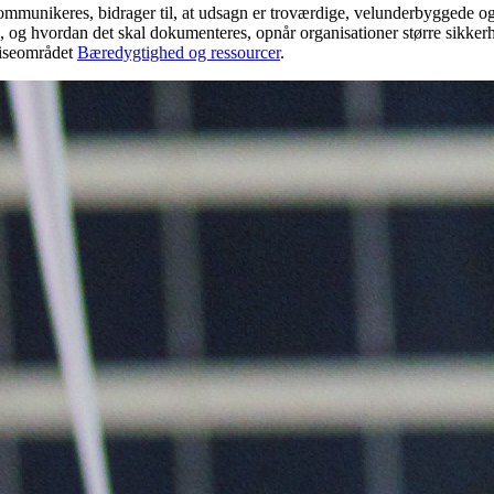
 kommunikeres, bidrager til, at udsagn er troværdige, velunderbyggede
og hvordan det skal dokumenteres, opnår organisationer større sikkerh
tiseområdet
Bæredygtighed og ressourcer
.