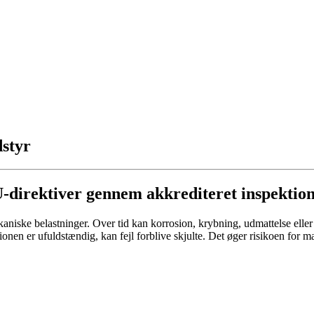
dstyr
EU-direktiver gennem akkrediteret inspektio
kaniske belastninger. Over tid kan korrosion, krybning, udmattelse el
ionen er ufuldstændig, kan fejl forblive skjulte. Det øger risikoen for m