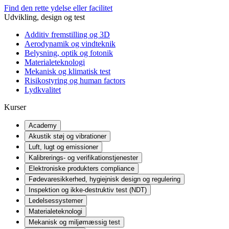
Find den rette ydelse eller facilitet
Udvikling, design og test
Additiv fremstilling og 3D
Aerodynamik og vindteknik
Belysning, optik og fotonik
Materialeteknologi
Mekanisk og klimatisk test
Risikostyring og human factors
Lydkvalitet
Kurser
Academy
Akustik støj og vibrationer
Luft, lugt og emissioner
Kalibrerings- og verifikationstjenester
Elektroniske produkters compliance
Fødevaresikkerhed, hygiejnisk design og regulering
Inspektion og ikke-destruktiv test (NDT)
Ledelsessystemer
Materialeteknologi
Mekanisk og miljømæssig test