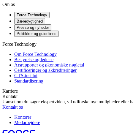
Om os
Force Technology
Bæredygtighed
Presse og nyheder
Politikker og guidelines
Force Technology
Om Force Technology
Bestyrelse og ledelse
Årsrapporter og økonomiske nøgletal
Certificeringer og akkrediteringer
GTS-institut
Standardisering
Karriere
Kontakt
Uanset om du søger ekspertviden, vil udforske nye muligheder eller ha
Kontakt os
Kontorer
Medarbejdere