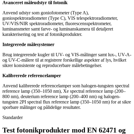
Avanceret måleudstyr til fotonik
Anvend udstyr som goniofotometer (Type A),
goniospektroradiometer (Type C), VIS telespektroradiometer,
UV/VIS/NIR spektroradiometer, fluorescensspektrometer,
luminansmeter samt farve- og luminanskamera til detaljeret
karakterisering og test af fotonikprodukter.
Integrerede målesystemer
Brug integrerende kugler til UV- og VIS-målinger samt lux-, UV-A-
og UV-C-målere til at registrere forskellige aspekter af lys, hvilket
sikrer konsistente og reproducerbare målebetingelser.
Kalibrerede referencelamper
Anvend kalibrerede referencelamper som halogen-tungsten spectral
reference lamp (350–1050 nm), Xe spectral reference lamp (200–
800 nm), deuterium reference lamp (200–400 nm) og halogen-
tungsten 2PI spectral flux reference lamp (350–1050 nm) for at sikre
sporbare målinger og pålidelige resultater.
Standarder
Test fotonikprodukter mod EN 62471 og