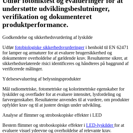
Udfør fotoniktest og evalueringer for at
understøtte udviklingsbeslutninger,
verifikation og dokumenteret
produktperformance.
Godkendelse og sikkerhedsvurdering af lyskilde
Udfør
fotobiologiske sikkerhedsvurderinger
i henhold til EN 62471
for lamper og armaturer for at evaluere brugersikkerhed og
dokumentere overholdelse af gældende krav. Resultaterne sikrer, at
sikkerhedsrelaterede risici identificeres og håndteres på baggrund af
verificerede målinger.
Ydelsesevaluering af belysningsprodukter
Mål radiometriske, fotometriske og kolorimetriske egenskaber for
lyskilder og overflader for at evaluere intensitet, lysfordeling og
farveegenskaber. Resultaterne anvendes til at vurdere, om produkter
opfylder krav og til at justere design under udvikling.
Analyse af flimmer og stroboskopiske effekter i LED
Bestem flimmer og stroboskopiske effekter i
LED-lyskilder
for at
evaluere visuel ydeevne og overholdelse af relevante krav.