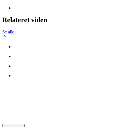
Relateret viden
Se alle
Kontakt
Ahmed Fadil Hamid
for mere information.