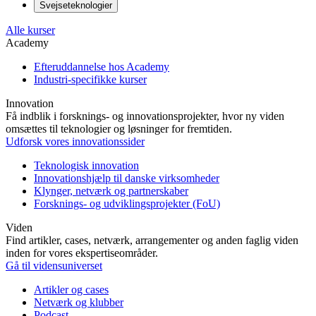
Svejseteknologier
Alle kurser
Academy
Efteruddannelse hos Academy
Industri-specifikke kurser
Innovation
Få indblik i forsknings- og innovationsprojekter, hvor ny viden
omsættes til teknologier og løsninger for fremtiden.
Udforsk vores innovationssider
Teknologisk innovation
Innovationshjælp til danske virksomheder
Klynger, netværk og partnerskaber
Forsknings- og udviklingsprojekter (FoU)
Viden
Find artikler, cases, netværk, arrangementer og anden faglig viden
inden for vores ekspertiseområder.
Gå til vidensuniverset
Artikler og cases
Netværk og klubber
Podcast