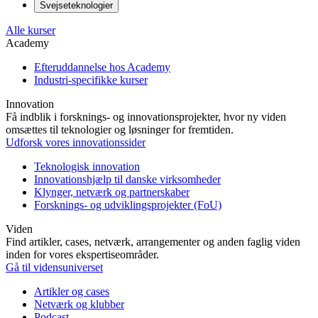
Svejseteknologier
Alle kurser
Academy
Efteruddannelse hos Academy
Industri-specifikke kurser
Innovation
Få indblik i forsknings- og innovationsprojekter, hvor ny viden
omsættes til teknologier og løsninger for fremtiden.
Udforsk vores innovationssider
Teknologisk innovation
Innovationshjælp til danske virksomheder
Klynger, netværk og partnerskaber
Forsknings- og udviklingsprojekter (FoU)
Viden
Find artikler, cases, netværk, arrangementer og anden faglig viden
inden for vores ekspertiseområder.
Gå til vidensuniverset
Artikler og cases
Netværk og klubber
Podcast