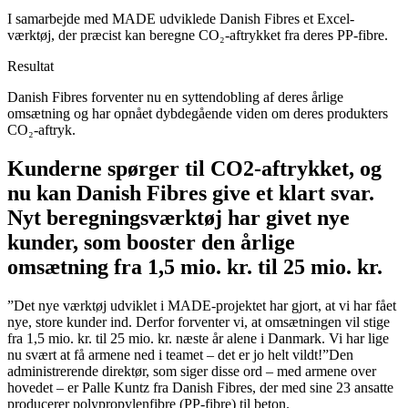
I samarbejde med MADE udviklede Danish Fibres et Excel-
værktøj, der præcist kan beregne CO₂-aftrykket fra deres PP-fibre.
Resultat
Danish Fibres forventer nu en syttendobling af deres årlige
omsætning og har opnået dybdegående viden om deres produkters
CO₂-aftryk.
Kunderne spørger til CO2-aftrykket, og
nu kan Danish Fibres give et klart svar.
Nyt beregningsværktøj har givet nye
kunder, som booster den årlige
omsætning fra 1,5 mio. kr. til 25 mio. kr.
”Det nye værktøj udviklet i MADE-projektet har gjort, at vi har fået
nye, store kunder ind. Derfor forventer vi, at omsætningen vil stige
fra 1,5 mio. kr. til 25 mio. kr. næste år alene i Danmark. Vi har lige
nu svært at få armene ned i teamet – det er jo helt vildt!”Den
administrerende direktør, som siger disse ord – med armene over
hovedet – er Palle Kuntz fra Danish Fibres, der med sine 23 ansatte
producerer polypropylenfibre (PP-fibre) til beton.