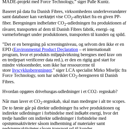
MADE-projekt med Force Technology,” siger Palle Kuntz.
Baseret på data fra Danish Fibres, virksomhedens underleverandører
samt databaser kan værktøjet vise CO
-aftrykket fra en given PP-
2
fiber. Beregningen indbefatter CO
-udledningen fra produktionen af
2
råvarer, transporten af dem til Danish Fibres fabrik, energi- og
varmeforbruget under produktionen, transporten til kunden og spild.
”Det er en beregning på screeningniveau, og selvom den ikke er en
EPD (
Environmental Product Declaration
– et internationalt
program, hvor et produkts miljøpåvirkning beregnes med krav om
en tredjepart verificerer data red.), er den en rigtig god start for
mindre virksomheder, som ikke har ressourcerne til
store
livscyklusberegninger
,” siger LCA specialist Mirko Miseljic fra
Force Technology, som har udviklet CO
-beregneren til Danish
2
Fibres.
Hvordan opgøres drivehusgas-udledninger i et CO2- regnskab?
Når man laver et CO
-regnskab, skal man medregne i alt tre scopes.
2
De to første går på direkte udledninger fra selve produktionen og
indirekte udledninger i forbindelse med indkøbt energi, hvor det
tredje handler om indirekte udledninger i forbindelse med
opstrømsaktiviteter såsom indhentning af materialer samt
nedstrømsaktiviteter såsom transport ud til kunder.