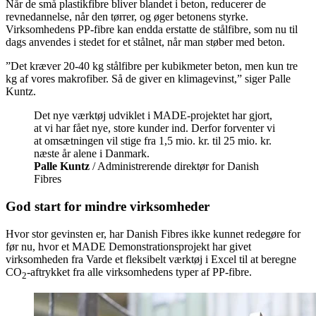
Når de små plastikfibre bliver blandet i beton, reducerer de
revnedannelse, når den tørrer, og øger betonens styrke.
Virksomhedens PP-fibre kan endda erstatte de stålfibre, som nu til
dags anvendes i stedet for et stålnet, når man støber med beton.
”Det kræver 20-40 kg stålfibre per kubikmeter beton, men kun tre
kg af vores makrofiber. Så de giver en klimagevinst,” siger Palle
Kuntz.
Det nye værktøj udviklet i MADE-projektet har gjort,
at vi har fået nye, store kunder ind. Derfor forventer vi
at omsætningen vil stige fra 1,5 mio. kr. til 25 mio. kr.
næste år alene i Danmark.
Palle Kuntz
/ Administrerende direktør for Danish
Fibres
God start for mindre virksomheder
Hvor stor gevinsten er, har Danish Fibres ikke kunnet redegøre for
før nu, hvor et MADE Demonstrationsprojekt har givet
virksomheden fra Varde et fleksibelt værktøj i Excel til at beregne
CO
-aftrykket fra alle virksomhedens typer af PP-fibre.
2