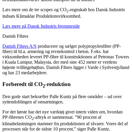
Læs mere om de tre scopes og CO
-regnskab hos Dansk Industris
2
indsats Klimaklar Produktionsvirksomhed.
Læs mere på Dansk Industris hjemmeside
Danish Fibres
Danish Fibres A/S
producerer og sælger polypropylenfibre (PP-
fibre) til bl.a. armering og revnekontrol i beton. F.eks. har
virksomheden leveret PP-fibre til konstruktionen af Petronas Towers
i Kuala Lumpur, Malaysia, der med sine 452 meter er verdens
højeste tvillingehøjhus. Danish Fibres ligger i Varde i Sydvestjylland
og har 23 medarbejdere.
Forberedt til CO
-reduktion
2
Den gode start bekræfter Palle Kuntz på flere områder – ud over
syttendoblingen af omsætningen.
For det første har det nye værktøj givet intern viden om, hvordan
PP-fibrenes CO
-aftryk er sammensat. ”90 procent af
2
klimabelastningen stammer fra produktionen af råvarer. Vores del af
processen står for de sidste 10 procent,” siger Palle Kuntz.