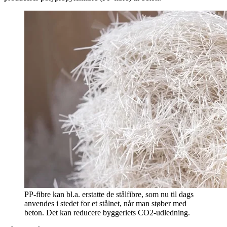
PP-fibre kan bl.a. erstatte de stålfibre, som nu til dags
anvendes i stedet for et stålnet, når man støber med
beton. Det kan reducere byggeriets CO2-udledning.