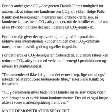
For det andet giver CO
-beregneren Danish Fibres mulighed for
2
automatisk at informere kunderne om CO
-aftrykket. Ifølge Palle
2
Kuntz skal beregningen integreres med ordrebekræftelsen, så
kunderne kan se, hvad CO
-aftrykket er, når de bestiller et antal ton
2
af en PP-fiber, og tage det med i deres eget CO
-regnskab.
2
For det tredje giver det nye værktøj mulighed for proaktivt at
rådgive især internationale kunder om den mest CO
-optimale
2
transport med lastbil, godstog og/eller fragtskib.
For det fjerde er CO
-beregneren forberedt til, at Danish Fibres kan
2
reducere CO
-aftrykket med vedvarende energi i produktionen og
2
råvarer fra genbrugsplast.
”Det anvender vi ikke i dag, men det er next step, ligesom vi også
arbejder på at producere biobaserede fibre,” siger Palle Kuntz og
fortsætter:
”CO
-beregneren giver både vores kunder og os selv vigtig viden,
2
som bringer os et skridt foran konkurrenterne. Det vil vi også bruge
aktivt i vores markeringsføring fremover.”
MADE DEMONSTRATIONSPROJEKT