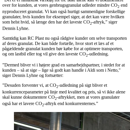
over for kunden, at vores genbrugsgranulat udleder mindre CO
end
2
nyproduceret granulat. Vi kan også hurtigt sammenligne forskellige
granulater, hvis kunden for eksempel siger, at det kan være hvilken
som helst hvid, så længe den har det laveste CO
-aftryk,” siger
2
Dennis Lyhne.
Samtidig kan RC Plast nu også rådgive kunder om selve transporten
af deres granulat. De kan både fortælle, hvor stort et læs af et
pågældende granulat kunden bør købe for at optimere transporten,
og om lastbil eller tog vil give den laveste CO
-udledning.
2
”Dermed bliver vi i højere grad en samarbejdspartner, i stedet for at
kunden – så at sige – lige så godt kan handle i Aldi som i Netto,"
siger Dennis Lyhne og fortsætter:
”Desuden forventer vi, at CO
-udledning på sigt bliver et
2
konkurrenceparameter på linje med kvalitet og pris, så vi ikke alene
skal kunne dokumentere CO
-aftrykket, men at vores granulater
2
også har et lavere CO
-aftryk end konkurrenternes.”
2