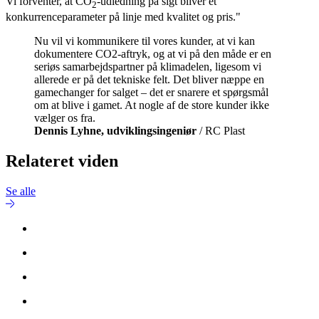
Vi forventer, at CO
-udledning på sigt bliver et
2
konkurrenceparameter på linje med kvalitet og pris."
Nu vil vi kommunikere til vores kunder, at vi kan
dokumentere CO2-aftryk, og at vi på den måde er en
seriøs samarbejdspartner på klimadelen, ligesom vi
allerede er på det tekniske felt. Det bliver næppe en
gamechanger for salget – det er snarere et spørgsmål
om at blive i gamet. At nogle af de store kunder ikke
vælger os fra.
Dennis Lyhne, udviklingsingeniør
/ RC Plast
Relateret viden
Se alle