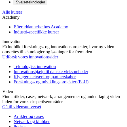
Svejseteknologier
Alle kurser
Academy
Efteruddannelse hos Academy
Industri-specifikke kurser
Innovation
Få indblik i forsknings- og innovationsprojekter, hvor ny viden
omsættes til teknologier og løsninger for fremtiden.
Udforsk vores innovationssider
Teknologisk innovation
Innovationshjælp til danske virksomheder
Klynger, netværk og partnerskaber
Forsknings- og udviklingsprojekter (FoU)
Viden
Find artikler, cases, netværk, arrangementer og anden faglig viden
inden for vores ekspertiseområder.
Gå til vidensuniverset
Artikler og cases
Netværk og klubber
Podcast