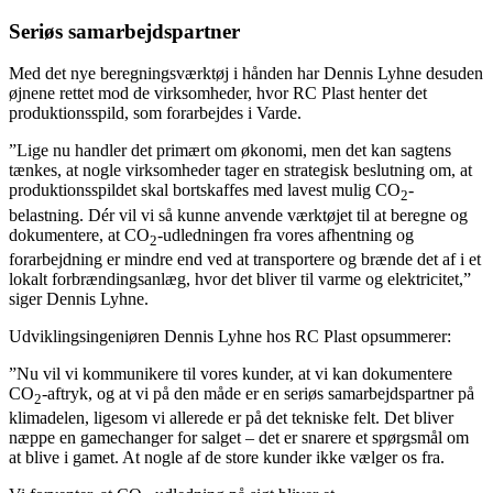
Seriøs samarbejdspartner
Med det nye beregningsværktøj i hånden har Dennis Lyhne desuden
øjnene rettet mod de virksomheder, hvor RC Plast henter det
produktionsspild, som forarbejdes i Varde.
”Lige nu handler det primært om økonomi, men det kan sagtens
tænkes, at nogle virksomheder tager en strategisk beslutning om, at
produktionsspildet skal bortskaffes med lavest mulig CO
-
2
belastning. Dér vil vi så kunne anvende værktøjet til at beregne og
dokumentere, at CO
-udledningen fra vores afhentning og
2
forarbejdning er mindre end ved at transportere og brænde det af i et
lokalt forbrændingsanlæg, hvor det bliver til varme og elektricitet,”
siger Dennis Lyhne.
Udviklingsingeniøren Dennis Lyhne hos RC Plast opsummerer:
”Nu vil vi kommunikere til vores kunder, at vi kan dokumentere
CO
-aftryk, og at vi på den måde er en seriøs samarbejdspartner på
2
klimadelen, ligesom vi allerede er på det tekniske felt. Det bliver
næppe en gamechanger for salget – det er snarere et spørgsmål om
at blive i gamet. At nogle af de store kunder ikke vælger os fra.