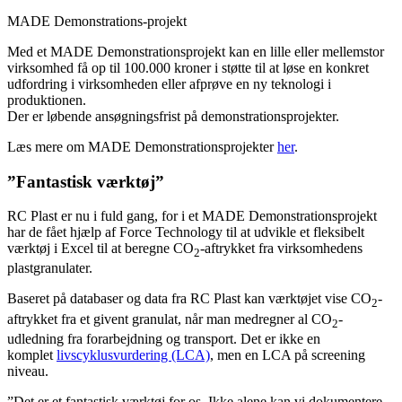
MADE Demonstrations-projekt
Med et MADE Demonstrationsprojekt kan en lille eller mellemstor
virksomhed få op til 100.000 kroner i støtte til at løse en konkret
udfordring i virksomheden eller afprøve en ny teknologi i
produktionen.
Der er løbende ansøgningsfrist på demonstrationsprojekter.
Læs mere om MADE Demonstrationsprojekter
her
.
”Fantastisk værktøj”
RC Plast er nu i fuld gang, for i et MADE Demonstrationsprojekt
har de fået hjælp af Force Technology til at udvikle et fleksibelt
værktøj i Excel til at beregne CO
-aftrykket fra virksomhedens
2
plastgranulater.
Baseret på databaser og data fra RC Plast kan værktøjet vise CO
-
2
aftrykket fra et givent granulat, når man medregner al CO
-
2
udledning fra forarbejdning og transport. Det er ikke en
komplet
livscyklusvurdering (LCA)
, men en LCA på screening
niveau.
”Det er et fantastisk værktøj for os. Ikke alene kan vi dokumentere