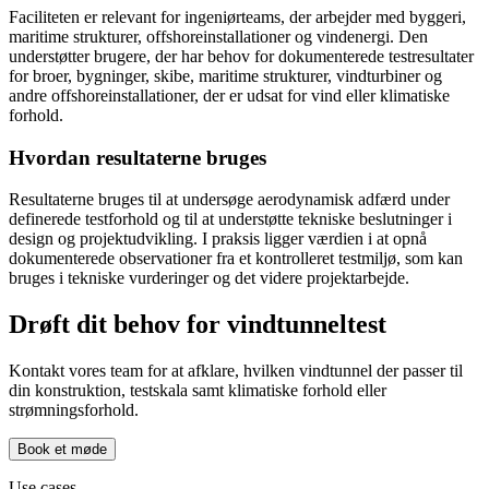
Faciliteten er relevant for ingeniørteams, der arbejder med byggeri,
maritime strukturer, offshoreinstallationer og vindenergi. Den
understøtter brugere, der har behov for dokumenterede testresultater
for broer, bygninger, skibe, maritime strukturer, vindturbiner og
andre offshoreinstallationer, der er udsat for vind eller klimatiske
forhold.
Hvordan resultaterne bruges
Resultaterne bruges til at undersøge aerodynamisk adfærd under
definerede testforhold og til at understøtte tekniske beslutninger i
design og projektudvikling. I praksis ligger værdien i at opnå
dokumenterede observationer fra et kontrolleret testmiljø, som kan
bruges i tekniske vurderinger og det videre projektarbejde.
Drøft dit behov for vindtunneltest
Kontakt vores team for at afklare, hvilken vindtunnel der passer til
din konstruktion, testskala samt klimatiske forhold eller
strømningsforhold.
Book et møde
Use cases