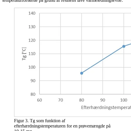
temperaturforskelle på grund af resinens lave varmeledningsevne.
Figur 3. Tg som funktion af
efterhærdningstemperaturen for en prøvemængde på