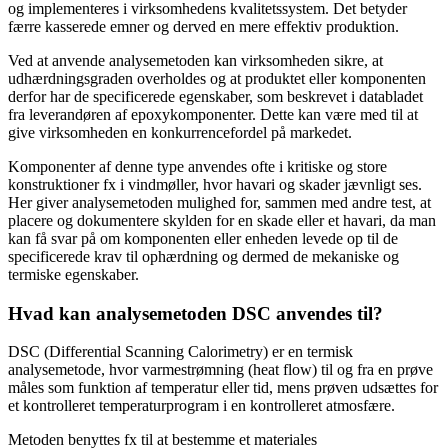
og implementeres i virksomhedens kvalitetssystem. Det betyder
færre kasserede emner og derved en mere effektiv produktion.
Ved at anvende analysemetoden kan virksomheden sikre, at
udhærdningsgraden overholdes og at produktet eller komponenten
derfor har de specificerede egenskaber, som beskrevet i databladet
fra leverandøren af epoxykomponenter. Dette kan være med til at
give virksomheden en konkurrencefordel på markedet.
Komponenter af denne type anvendes ofte i kritiske og store
konstruktioner fx i vindmøller, hvor havari og skader jævnligt ses.
Her giver analysemetoden mulighed for, sammen med andre test, at
placere og dokumentere skylden for en skade eller et havari, da man
kan få svar på om komponenten eller enheden levede op til de
specificerede krav til ophærdning og dermed de mekaniske og
termiske egenskaber.
Hvad kan analysemetoden DSC anvendes til?
DSC (Differential Scanning Calorimetry) er en termisk
analysemetode, hvor varmestrømning (heat flow) til og fra en prøve
måles som funktion af temperatur eller tid, mens prøven udsættes for
et kontrolleret temperaturprogram i en kontrolleret atmosfære.
Metoden benyttes fx til at bestemme et materiales