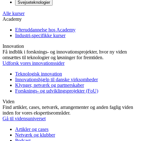
Svejseteknologier
Alle kurser
Academy
Efteruddannelse hos Academy
Industri-specifikke kurser
Innovation
Få indblik i forsknings- og innovationsprojekter, hvor ny viden
omsættes til teknologier og løsninger for fremtiden.
Udforsk vores innovationssider
Teknologisk innovation
Innovationshjælp til danske virksomheder
Klynger, netværk og partnerskaber
Forsknings- og udviklingsprojekter (FoU)
Viden
Find artikler, cases, netværk, arrangementer og anden faglig viden
inden for vores ekspertiseområder.
Gå til vidensuniverset
Artikler og cases
Netværk og klubber
Podcast