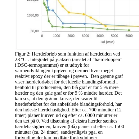
Figur 2: Hærdeforløb som funktion af hærdetiden ved
23 °C . Integralet på y-aksen (arealet af ”hærdetoppen”
i DSC-termogrammet) er et udtryk for
varmeudviklingen i prøven og dermed hvor meget
reaktivt epoxy der er tilbage i prøven. Den grønne graf
viser hærdeforløbet for det ideelle blandingsforhold i
henhold til producenten, den blå graf er for 5 % mere
hærder og den gule graf er for 5 % mindre hærder. Det
kan ses, at den grønne kurve, der svarer til
hærdeforløbet for det anbefalede blandingsforhold, har
den højeste hærdehastighed. Efter ca. 700 minutter (12
timer) planer kurven ud og efter ca. 6000 minutter er
den tæt på 0. Ved tilsætning af ekstra hærder sænkes
hærdehastigheden, kurven (blå) planer ud efter ca. 1500
minutter (ca. 24 timer), sandsynligvis pga. en
fortynding der kan medføre forskydninger i