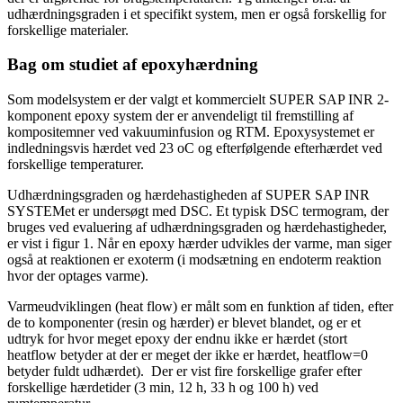
udhærdningsgraden i et specifikt system, men er også forskellig for
forskellige materialer.
Bag om studiet af epoxyhærdning
Som modelsystem er der valgt et kommercielt SUPER SAP INR 2-
komponent epoxy system der er anvendeligt til fremstilling af
kompositemner ved vakuuminfusion og RTM. Epoxysystemet er
indledningsvis hærdet ved 23 oC og efterfølgende efterhærdet ved
forskellige temperaturer.
Udhærdningsgraden og hærdehastigheden af SUPER SAP INR
SYSTEMet er undersøgt med DSC. Et typisk DSC termogram, der
bruges ved evaluering af udhærdningsgraden og hærdehastigheder,
er vist i figur 1. Når en epoxy hærder udvikles der varme, man siger
også at reaktionen er exoterm (i modsætning en endoterm reaktion
hvor der optages varme).
Varmeudviklingen (heat flow) er målt som en funktion af tiden, efter
de to komponenter (resin og hærder) er blevet blandet, og er et
udtryk for hvor meget epoxy der endnu ikke er hærdet (stort
heatflow betyder at der er meget der ikke er hærdet, heatflow=0
betyder fuldt udhærdet). Der er vist fire forskellige grafer efter
forskellige hærdetider (3 min, 12 h, 33 h og 100 h) ved