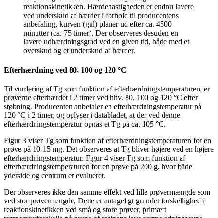
reaktionskinetikken. Hærdehastigheden er endnu lavere
ved underskud af hærder i forhold til producentens
anbefaling, kurven (gul) planer ud efter ca. 4500
minutter (ca. 75 timer). Der observeres desuden en
lavere udhærdningsgrad ved en given tid, både med et
overskud og et underskud af hærder.
Efterhærdning ved 80, 100 og 120 °C
Til vurdering af Tg som funktion af efterhærdningstemperaturen, er
prøverne efterhærdet i 2 timer ved hhv. 80, 100 og 120 °C efter
støbning. Producenten anbefaler en efterhærdningstemperatur på
120 °C i 2 timer, og oplyser i databladet, at der ved denne
efterhærdningstemperatur opnås et Tg på ca. 105 °C.
Figur 3 viser Tg som funktion af efterhærdningstemperaturen for en
prøve på 10-15 mg. Det observeres at Tg bliver højere ved en højere
efterhærdningstemperatur. Figur 4 viser Tg som funktion af
efterhærdningstemperaturen for en prøve på 200 g, hvor både
yderside og centrum er evalueret.
Der observeres ikke den samme effekt ved lille prøvermængde som
ved stor prøvemængde, Dette er antageligt grundet forskellighed i
reaktionskinetikken ved små og store prøver, primært