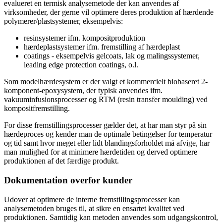
evalueret en termisk analysemetode der kan anvendes af
virksomheder, der gerne vil optimere deres produktion af hærdende
polymerer/plastsystemer, eksempelvis:
resinsystemer ifm. kompositproduktion
hærdeplastsystemer ifm. fremstilling af hærdeplast
coatings - eksempelvis gelcoats, lak og malingssystemer,
leading edge protection coatings, o.l.
Som modelhærdesystem er der valgt et kommercielt biobaseret 2-
komponent-epoxysystem, der typisk anvendes ifm.
vakuuminfusionsprocesser og RTM (resin transfer moulding) ved
kompositfremstilling.
For disse fremstillingsprocesser gælder det, at har man styr på sin
hærdeproces og kender man de optimale betingelser for temperatur
og tid samt hvor meget eller lidt blandingsforholdet må afvige, har
man mulighed for at minimere hærdetiden og derved optimere
produktionen af det færdige produkt.
Dokumentation overfor kunder
Udover at optimere de interne fremstillingsprocesser kan
analysemetoden bruges til, at sikre en ensartet kvalitet ved
produktionen. Samtidig kan metoden anvendes som udgangskontrol,