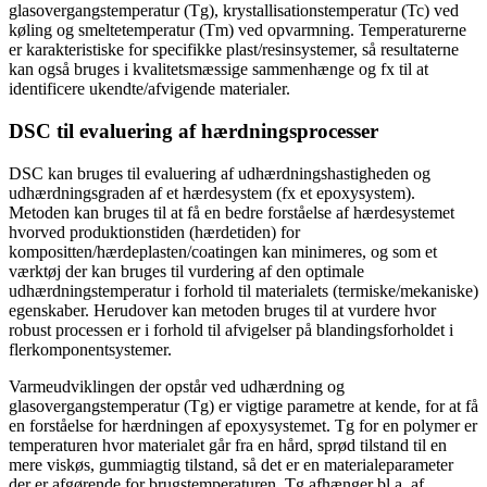
glasovergangstemperatur (Tg), krystallisationstemperatur (Tc) ved
køling og smeltetemperatur (Tm) ved opvarmning. Temperaturerne
er karakteristiske for specifikke plast/resinsystemer, så resultaterne
kan også bruges i kvalitetsmæssige sammenhænge og fx til at
identificere ukendte/afvigende materialer.
DSC til evaluering af hærdningsprocesser
DSC kan bruges til evaluering af udhærdningshastigheden og
udhærdningsgraden af et hærdesystem (fx et epoxysystem).
Metoden kan bruges til at få en bedre forståelse af hærdesystemet
hvorved produktionstiden (hærdetiden) for
kompositten/hærdeplasten/coatingen kan minimeres, og som et
værktøj der kan bruges til vurdering af den optimale
udhærdningstemperatur i forhold til materialets (termiske/mekaniske)
egenskaber. Herudover kan metoden bruges til at vurdere hvor
robust processen er i forhold til afvigelser på blandingsforholdet i
flerkomponentsystemer.
Varmeudviklingen der opstår ved udhærdning og
glasovergangstemperatur (Tg) er vigtige parametre at kende, for at få
en forståelse for hærdningen af epoxysystemet. Tg for en polymer er
temperaturen hvor materialet går fra en hård, sprød tilstand til en
mere viskøs, gummiagtig tilstand, så det er en materialeparameter
der er afgørende for brugstemperaturen. Tg afhænger bl.a. af