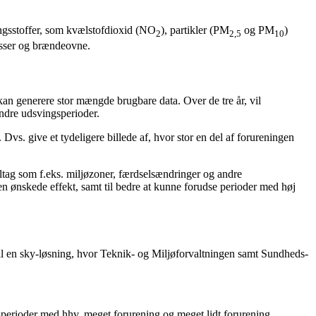
ingsstoffer, som kvælstofdioxid (NO
), partikler (PM
og PM
)
2
2,5
10
gasser og brændeovne.
an generere stor mængde brugbare data. Over de tre år, vil
andre udsvingsperioder.
Dvs. give et tydeligere billede af, hvor stor en del af forureningen
ltag som f.eks. miljøzoner, færdselsændringer og andre
den ønskede effekt, samt til bedre at kunne forudse perioder med høj
 til en sky-løsning, hvor Teknik- og Miljøforvaltningen samt Sundheds-
sperioder med hhv. meget forurening og meget lidt forurening.