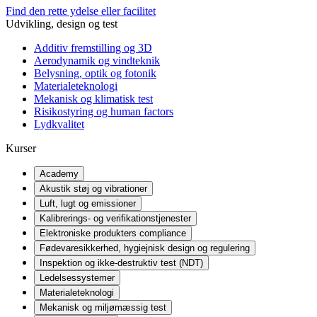
Find den rette ydelse eller facilitet
Udvikling, design og test
Additiv fremstilling og 3D
Aerodynamik og vindteknik
Belysning, optik og fotonik
Materialeteknologi
Mekanisk og klimatisk test
Risikostyring og human factors
Lydkvalitet
Kurser
Academy
Akustik støj og vibrationer
Luft, lugt og emissioner
Kalibrerings- og verifikationstjenester
Elektroniske produkters compliance
Fødevaresikkerhed, hygiejnisk design og regulering
Inspektion og ikke-destruktiv test (NDT)
Ledelsessystemer
Materialeteknologi
Mekanisk og miljømæssig test