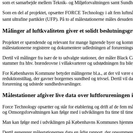
som et samarbejde mellem Teknik- og Miljøforvaltningen samt Sun
Som en del af projektet, opsætter FORCE Technology i alt fem luftmåle
samt ultrafine partikler (UFP). På to af målestationerne måles desud
Målinger af luftkvaliteten giver et solidt beslutningsg
Projektet er spændende og relevant for mange lignende byer og kommun
målestationerne registrere og dokumentere udledningen af forureningsst
Dertil vil målinger fra især de to udvalgte stationer, der måler Black 
stammer fra hhv. brændeovne i villakvarterer og udstødningen fra bile
For Københavns Kommune betyder målingerne bl.a., at der vil være et 
reduktionstiltag, der gavner borgernes sundhed og trivsel. Dertil vil 
forurening og udstede sundhedsvarslinger.
Målestationer afgiver live data over luftforureningen 
Force Technology opsætter og står for etablering og drift af de fem m
og Omsorgsforvaltningen kan følge med i udviklingen fra time til time 
Man kan følge med i udviklingen på Københavns Kommunes hjemm
Dertil genererer målestationernes data en årlig rapport, der opsummer