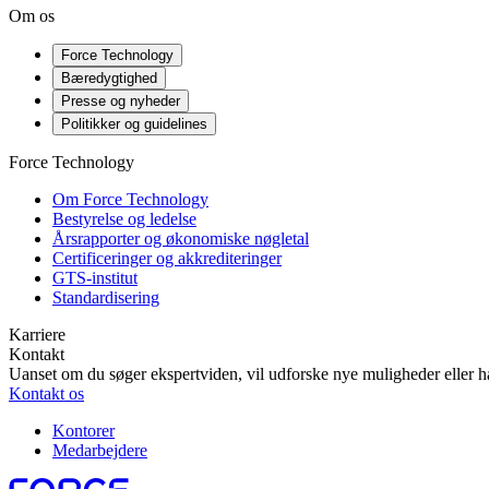
Om os
Force Technology
Bæredygtighed
Presse og nyheder
Politikker og guidelines
Force Technology
Om Force Technology
Bestyrelse og ledelse
Årsrapporter og økonomiske nøgletal
Certificeringer og akkrediteringer
GTS-institut
Standardisering
Karriere
Kontakt
Uanset om du søger ekspertviden, vil udforske nye muligheder eller ha
Kontakt os
Kontorer
Medarbejdere