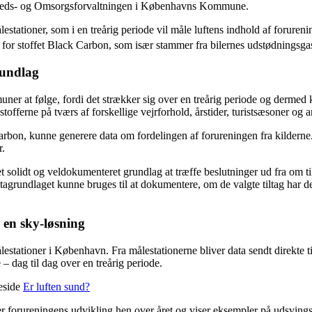
dheds- og Omsorgsforvaltningen i Københavns Kommune.
stationer, som i en treårig periode vil måle luftens indhold af foruren
en for stoffet Black Carbon, som især stammer fra bilernes udstødnings
rundlag
er at følge, fordi det strækker sig over en treårig periode og dermed k
offerne på tværs af forskellige vejrforhold, årstider, turistsæsoner og 
Carbon, kunne generere data om fordelingen af forureningen fra kilderne. 
r.
solidt og veldokumenteret grundlag at træffe beslutninger ud fra om ti
datagrundlaget kunne bruges til at dokumentere, om de valgte tiltag har 
i en sky-løsning
ålestationer i København. Fra målestationerne bliver data sendt direkte
– dag til dag over en treårig periode.
eside
Er luften sund?
er forureningens udvikling hen over året og viser eksempler på udsving