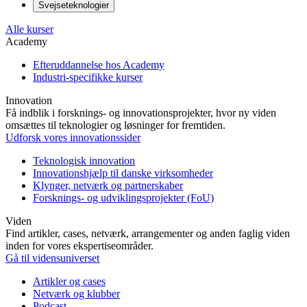
Svejseteknologier
Alle kurser
Academy
Efteruddannelse hos Academy
Industri-specifikke kurser
Innovation
Få indblik i forsknings- og innovationsprojekter, hvor ny viden
omsættes til teknologier og løsninger for fremtiden.
Udforsk vores innovationssider
Teknologisk innovation
Innovationshjælp til danske virksomheder
Klynger, netværk og partnerskaber
Forsknings- og udviklingsprojekter (FoU)
Viden
Find artikler, cases, netværk, arrangementer og anden faglig viden
inden for vores ekspertiseområder.
Gå til vidensuniverset
Artikler og cases
Netværk og klubber
Podcast