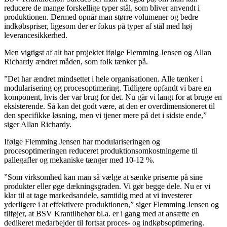
reducere de mange forskellige typer stål, som bliver anvendt i
produktionen. Dermed opnår man større volumener og bedre
indkøbspriser, ligesom der er fokus på typer af stål med høj
leverancesikkerhed.
Men vigtigst af alt har projektet ifølge Flemming Jensen og Allan
Richardy ændret måden, som folk tænker på.
”Det har ændret mindsettet i hele organisationen. Alle tænker i
modularisering og procesoptimering. Tidligere opfandt vi bare en
komponent, hvis der var brug for det. Nu går vi langt for at bruge en
eksisterende. Så kan det godt være, at den er overdimensioneret til
den specifikke løsning, men vi tjener mere på det i sidste ende,”
siger Allan Richardy.
Ifølge Flemming Jensen har modulariseringen og
procesoptimeringen reduceret produktionsomkostningerne til
pallegafler og mekaniske tænger med 10-12 %.
”Som virksomhed kan man så vælge at sænke priserne på sine
produkter eller øge dækningsgraden. Vi gør begge dele. Nu er vi
klar til at tage markedsandele, samtidig med at vi investerer
yderligere i at effektivere produktionen,” siger Flemming Jensen og
tilføjer, at BSV Krantilbehør bl.a. er i gang med at ansætte en
dedikeret medarbejder til fortsat proces- og indkøbsoptimering.