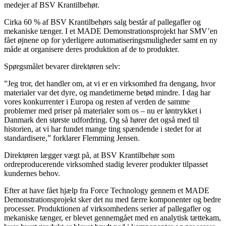
medejer af BSV Krantilbehør.
Cirka 60 % af BSV Krantilbehørs salg består af pallegafler og
mekaniske tænger. I et MADE Demonstrationsprojekt har SMV’en
fået øjnene op for yderligere automatiseringsmuligheder samt en ny
måde at organisere deres produktion af de to produkter.
Spørgsmålet bevarer direktøren selv:
”Jeg tror, det handler om, at vi er en virksomhed fra dengang, hvor
materialer var det dyre, og mandetimerne betød mindre. I dag har
vores konkurrenter i Europa og resten af verden de samme
problemer med priser på materialer som os – nu er løntrykket i
Danmark den største udfordring. Og så hører det også med til
historien, at vi har fundet mange ting spændende i stedet for at
standardisere,” forklarer Flemming Jensen.
Direktøren lægger vægt på, at BSV Krantilbehør som
ordreproducerende virksomhed stadig leverer produkter tilpasset
kundernes behov.
Efter at have fået hjælp fra Force Technology gennem et MADE
Demonstrationsprojekt sker det nu med færre komponenter og bedre
processer. Produktionen af virksomhedens serier af pallegafler og
mekaniske tænger, er blevet gennemgået med en analytisk tættekam,