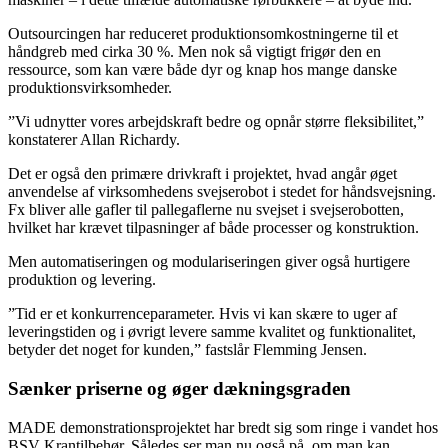
Outsourcingen har reduceret produktionsomkostningerne til et
håndgreb med cirka 30 %. Men nok så vigtigt frigør den en
ressource, som kan være både dyr og knap hos mange danske
produktionsvirksomheder.
”Vi udnytter vores arbejdskraft bedre og opnår større fleksibilitet,”
konstaterer Allan Richardy.
Det er også den primære drivkraft i projektet, hvad angår øget
anvendelse af virksomhedens svejserobot i stedet for håndsvejsning.
Fx bliver alle gafler til pallegaflerne nu svejset i svejserobotten,
hvilket har krævet tilpasninger af både processer og konstruktion.
Men automatiseringen og modulariseringen giver også hurtigere
produktion og levering.
”Tid er et konkurrenceparameter. Hvis vi kan skære to uger af
leveringstiden og i øvrigt levere samme kvalitet og funktionalitet,
betyder det noget for kunden,” fastslår Flemming Jensen.
Sænker priserne og øger dækningsgraden
MADE demonstrationsprojektet har bredt sig som ringe i vandet hos
BSV Krantilbehør. Således ser man nu også på, om man kan