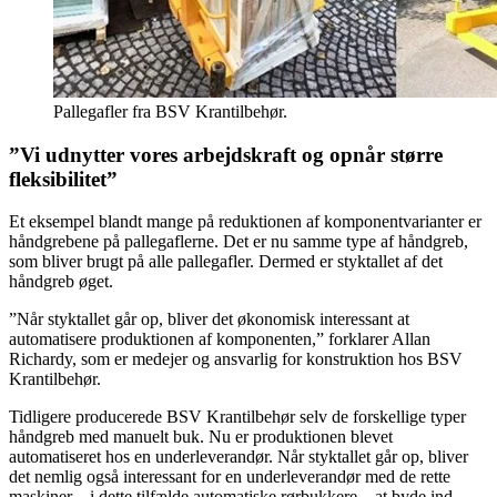
Pallegafler fra BSV Krantilbehør.
”Vi udnytter vores arbejdskraft og opnår større
fleksibilitet”
Et eksempel blandt mange på reduktionen af komponentvarianter er
håndgrebene på pallegaflerne. Det er nu samme type af håndgreb,
som bliver brugt på alle pallegafler. Dermed er styktallet af det
håndgreb øget.
”Når styktallet går op, bliver det økonomisk interessant at
automatisere produktionen af komponenten,” forklarer Allan
Richardy, som er medejer og ansvarlig for konstruktion hos BSV
Krantilbehør.
Tidligere producerede BSV Krantilbehør selv de forskellige typer
håndgreb med manuelt buk. Nu er produktionen blevet
automatiseret hos en underleverandør. Når styktallet går op, bliver
det nemlig også interessant for en underleverandør med de rette
maskiner – i dette tilfælde automatiske rørbukkere – at byde ind.