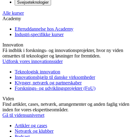
Svejseteknologier
Alle kurser
Academy
Efteruddannelse hos Academy
Industri-specifikke kurser
Innovation
Få indblik i forsknings- og innovationsprojekter, hvor ny viden
omsættes til teknologier og løsninger for fremtiden.
Udforsk vores innovationssider
Teknologisk innovation
Innovationshjælp til danske virksomheder
Klynger, netværk og partnerskaber
Forsknings- og udviklingsprojekter (FoU)
Viden
Find artikler, cases, netværk, arrangementer og anden faglig viden
inden for vores ekspertiseområder.
Gå til vidensuniverset
Artikler og cases
Netværk og klubber
Podcast