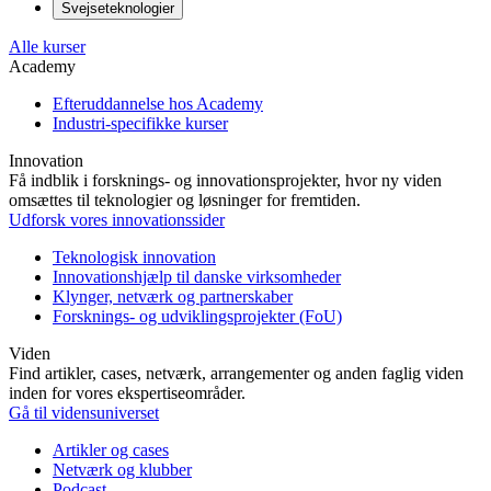
Svejseteknologier
Alle kurser
Academy
Efteruddannelse hos Academy
Industri-specifikke kurser
Innovation
Få indblik i forsknings- og innovationsprojekter, hvor ny viden
omsættes til teknologier og løsninger for fremtiden.
Udforsk vores innovationssider
Teknologisk innovation
Innovationshjælp til danske virksomheder
Klynger, netværk og partnerskaber
Forsknings- og udviklingsprojekter (FoU)
Viden
Find artikler, cases, netværk, arrangementer og anden faglig viden
inden for vores ekspertiseområder.
Gå til vidensuniverset
Artikler og cases
Netværk og klubber
Podcast