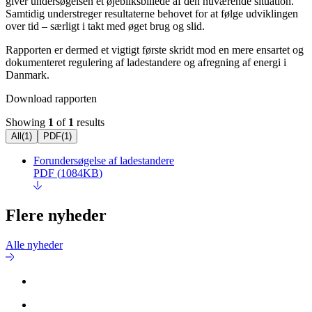
giver undersøgelsen et øjebliksbillede af den nuværende situation.
Samtidig understreger resultaterne behovet for at følge udviklingen
over tid – særligt i takt med øget brug og slid.
Rapporten er dermed et vigtigt første skridt mod en mere ensartet og
dokumenteret regulering af ladestandere og afregning af energi i
Danmark.
Download rapporten
Showing
1
of
1
results
All
(
1
)
PDF
(
1
)
Forundersøgelse af ladestandere
PDF
(
1084KB
)
Flere nyheder
Alle nyheder