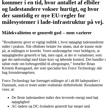
kommer i en tid, hvor antallet af elbiler
og ladestandere vokser hurtigt, og hvor
der samtidig er nye EU-regler for
målesystemer i lade-infrastruktur på vej.
Målekvaliteten er generelt god – men varierer
”Resultaterne giver et vigtigt indblik i, hvor nøjagtigt ladestanderne
måler i praksis. Når elbilister betaler for strøm, skal de kunne stole
på, at målingen er korrekt. Vores undersøgelse viser heldigvis, at
nøjagtigheden generelt er høj, men også, at der er variationer, som
gør det nødvendigt med klare krav og løbende kontrol. Det handler i
sidste ende om forbrugertillid til afregningen,” fortæller Brian
Kirstein Ramsgaard, der som specialist hos Force Technology står
bag forundersøgelsen.
Force Technology har foretaget målinger af i alt 80 ladepunkter i
Danmark, som er testet under realistiske driftsforhold. Resultaterne
viser, at:
De fleste ladestandere måler den leverede energi med høj
nøjagtighed
AC-ladere og DC-lynladere generelt har meget små