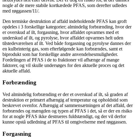
nogle af de mere stabile kortkædede PFAS, som derefter udledes
med røggassen/11/.
Den termiske destruktion af affald indeholdende PFAS kan groft
opdeles i 3 forskellige kategorier; almindelig forbrænding, hvor der
er overskud af ilt, forgasning, hvor affaldet opvarmes med et
underskud af ilt, og pyrolyse, hvor affaldet opvarmes helt uden
tilstedeværelsen af ilt. Ved både forgasning og pyrolyse dannes der
en kulbrinterig gas, som efterfølgende kan forbrændes, samt et
biprodukt som har forskellige andre anvendelsesmuligheder.
Fordelingen af PFAS i de to fraktioner vil afhænge af mange
faktorer, og vil skulle undersøges for den aktuelle proces og det
aktuelle affald.
Forbrænding
Ved almindelig forbrænding er der et overskud af ilt, så graden af
destruktion er primært afhængig af temperatur og opholdstid som
beskrevet ovenfor. Afhængig af sammensætningen af det affald, der
forbrændes og mængden og typen af PFAS i det, så er der en risiko
for at nogle PFAS ikke destrueres fuldstændigt, og der vil derfor
kunne opstå udledning af PFAS til omgivelserne med røggassen.
Forgasning