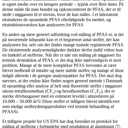
et egnet medie over en længere periode – typisk over flere timer. På
denne måde får man bundet og opkoncentreret de PFAS, der er til
stede i røggassen til et niveau, hvor de kan måles. I et laboratorie
ekstraheres de opsamlede PFAS efterfølgende fra mediet, og
ekstraktionsvæsken kan analyseres for PFAS.
En anden og mere generel udfordring ved måling af PFAS er, at det
på nuværende tidspunkt kun er et begrænset antal stoffer, der kan
analyseres for, selv om der findes mange tusinde registrerede PFAS.
De eksisterende analysemuligheder dækker derfor indtil videre kun
en brøkdel af stofferne. Når der er tale om måling på røggasser fra
termisk destruktion af PFAS, er det dog ikke nødvendigvis et stort
problem. Mange af de mere komplekse PFAS forventes at være
blevet nedbrudt til mindre og mere stabile stoffer, og mange af disse
indgår allerede i de gængse analysepakker for PFAS. Det skal dog
nævnes, at der endnu ikke findes nogen generel metode i Danmark
til opsamling eller analyse af helt små fluorerede stoffer i røggasser
såsom tetrafluormethan (CF₄) og hexafluorethan (C₂F₆), der er
stærke drivhusgasser med en estimeret levetid i atmosfæren på
10.000 – 50.000 år/5/ Disse stoffer er tidligere blevet identificeret
som mulige nedbrydningsprodukter ved termisk behandling af
PFAS/6/.
Et tidligere projekt for US EPA har dog foreslået en protokol for
måling af stofferne i forbindelse med produktion af aluminium /7/.