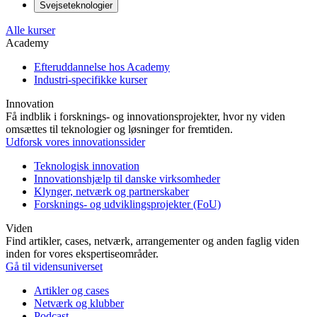
Svejseteknologier
Alle kurser
Academy
Efteruddannelse hos Academy
Industri-specifikke kurser
Innovation
Få indblik i forsknings- og innovationsprojekter, hvor ny viden
omsættes til teknologier og løsninger for fremtiden.
Udforsk vores innovationssider
Teknologisk innovation
Innovationshjælp til danske virksomheder
Klynger, netværk og partnerskaber
Forsknings- og udviklingsprojekter (FoU)
Viden
Find artikler, cases, netværk, arrangementer og anden faglig viden
inden for vores ekspertiseområder.
Gå til vidensuniverset
Artikler og cases
Netværk og klubber
Podcast