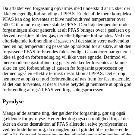
Da affaldet ved forgasning opvarmes med underskud af ilt, sker der
ikke en egentlig forbrænding af PFAS. En del af de mere komplekse
PFAS kan dog forventes at blive nedbrudt ved temperaturer over
600°C til mindre og mere stabile PFAS. Den høje temperatur under
forgasningen sikrer generelt, at alt PFAS bringes over i gasfasen og
derved overføres til den gas, der efterfølgende forbrændes. Ved den
efterfølgende forbrænding af gassen vil det stadig være nødvendigt
med en høj temperatur og passende opholdstid for at sikre, at alt den
forgassede PFAS forbrændes fuldstændigt. Gasmotorer har generelt
ikke så god en forbrænding og vil ikke være egnede. Derimod vil
mere moderne gasturbiner og gasfyrede kedler forventes at kunne
sikre en god forbrænding af gassen fra forgasningsprocessen og
dermed også en effektiv termisk destruktion af PFAS. Det er dog
nemmere at opnå en god forbrænding af gas frem for fast materiale,
så det kan forventes, at det vil være betydeligt nemmere at opnå god
forbrænding af også PFAS ved forgasningsprocessen.
Pyrolyse
Mange af de samme ting, der gælder for forgasning, gør sig også
gældende for pyrolyse. Her er der dog også en mulighed for, at der
sker en ekstra destruktion af PFAS allerede i selve pyrolysetrinnet
ved hydrodefluorering, da manglen på ilt gør det til et reducerende
miljø/8/. Som ved forgasning er den efterfølgende afbrænding af den