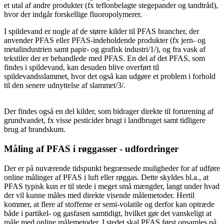
et utal af andre produkter (fx teflonbelagte stegepander og tandtråd),
hvor der indgår forskellige fluoropolymerer.
I spildevand er nogle af de større kilder til PFAS brancher, der
anvender PFAS eller PFAS-indeholdende produkter (fx jern- og
metalindustrien samt papir- og grafisk industri/1/), og fra vask af
tekstiler der er behandlede med PFAS. En del af det PFAS, som
findes i spildevand, kan desuden blive overført til
spildevandsslammet, hvor det også kan udgøre et problem i forhold
til den senere udnyttelse af slammet/3/.
Der findes også en del kilder, som bidrager direkte til forurening af
grundvandet, fx visse pesticider brugt i landbruget samt tidligere
brug af brandskum.
Måling af PFAS i røggasser - udfordringer
Der er på nuværende tidspunkt begrænsede muligheder for af udføre
online målinger af PFAS i luft eller røggas. Dette skyldes bl.a., at
PFAS typisk kun er til stede i meget små mængder, langt under hvad
der vil kunne måles med direkte visende målemetoder. Hertil
kommer, at flere af stofferne er semi-volatile og derfor kan optræde
både i partikel- og gasfasen samtidigt, hvilket gør det vanskeligt at
måle med online målemetoder. I stedet skal PFAS først opsamles på