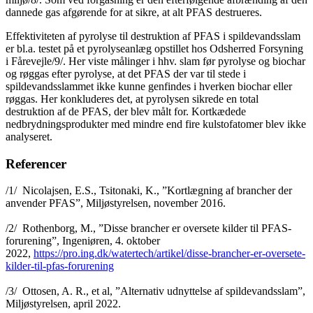
dannede gas afgørende for at sikre, at alt PFAS destrueres.
Effektiviteten af pyrolyse til destruktion af PFAS i spildevandsslam
er bl.a. testet på et pyrolyseanlæg opstillet hos Odsherred Forsyning
i Fårevejle/9/. Her viste målinger i hhv. slam før pyrolyse og biochar
og røggas efter pyrolyse, at det PFAS der var til stede i
spildevandsslammet ikke kunne genfindes i hverken biochar eller
røggas. Her konkluderes det, at pyrolysen sikrede en total
destruktion af de PFAS, der blev målt for. Kortkædede
nedbrydningsprodukter med mindre end fire kulstofatomer blev ikke
analyseret.
Referencer
/1/ Nicolajsen, E.S., Tsitonaki, K., ”Kortlægning af brancher der
anvender PFAS”, Miljøstyrelsen, november 2016.
/2/ Rothenborg, M., ”Disse brancher er oversete kilder til PFAS-
forurening”, Ingeniøren, 4. oktober
2022,
https://pro.ing.dk/watertech/artikel/disse-brancher-er-oversete-
kilder-til-pfas-forurening
/3/ Ottosen, A. R., et al, ”Alternativ udnyttelse af spildevandsslam”,
Miljøstyrelsen, april 2022.