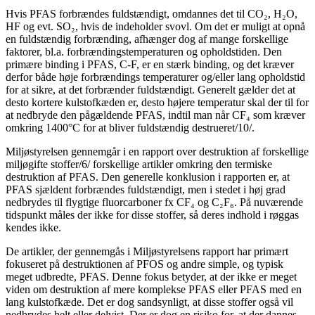
Hvis PFAS forbrændes fuldstændigt, omdannes det til CO₂, H₂O,
HF og evt. SO₂, hvis de indeholder svovl. Om det er muligt at opnå
en fuldstændig forbrænding, afhænger dog af mange forskellige
faktorer, bl.a. forbrændingstemperaturen og opholdstiden. Den
primære binding i PFAS, C-F, er en stærk binding, og det kræver
derfor både høje forbrændings temperaturer og/eller lang opholdstid
for at sikre, at det forbrænder fuldstændigt. Generelt gælder det at
desto kortere kulstofkæden er, desto højere temperatur skal der til for
at nedbryde den pågældende PFAS, indtil man når CF₄ som kræver
omkring 1400°C for at bliver fuldstændig destrueret/10/.
Miljøstyrelsen gennemgår i en rapport over destruktion af forskellige
miljøgifte stoffer/6/ forskellige artikler omkring den termiske
destruktion af PFAS. Den generelle konklusion i rapporten er, at
PFAS sjældent forbrændes fuldstændigt, men i stedet i høj grad
nedbrydes til flygtige fluorcarboner fx CF₄ og C₂F₆. På nuværende
tidspunkt måles der ikke for disse stoffer, så deres indhold i røggas
kendes ikke.
De artikler, der gennemgås i Miljøstyrelsens rapport har primært
fokuseret på destruktionen af PFOS og andre simple, og typisk
meget udbredte, PFAS. Denne fokus betyder, at der ikke er meget
viden om destruktion af mere komplekse PFAS eller PFAS med en
lang kulstofkæde. Det er dog sandsynligt, at disse stoffer også vil
nedbrydes helt eller delvist. Der er dog en risiko for, at der dannes