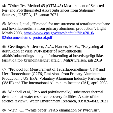
/4/ ”Other Test Method 45 (OTM-45) Measurement of Selected
Per- and Polyfluorinated Alkyl Substances from Stationary
Sources”, USEPA, 13. januar 2021.
/5/ Marks J, et al., ”Protocol for measurement of tetrafluoromethane
and hexafluoroethane from primary aluminum production”, Light
Metals 2003,
https://www.epa.gov/sites/default/files/2016-
02/documents/tms_protocol.pdf
/6/ Geertinger, A., Jensen, A.A., Hansen, M. W., ”Belysning af
destruktion af visse POP-stoffer på konventionelle
affaldsforbrændingsanlæg til forbrænding af hovedsageligt ikke-
farligt og for- brændingsegnet affald”, Miljøstyrelsen, juli 2019
/7/ ”Protocol for Measurement of Tetrafluoromethane (CF4) and
Hexafluoroethane (C2F6) Emissions from Primary Aluminum
Production”, US-EPA, Voluntary Aluminum Industry Partnership
(VAIP) and The International Aluminum Institute (IAI), april 2008.
/8/ Winchell et al, ”Per- and polyfluoroalkyl substances thermal
destruction at water resource recovery facilities: A state of the
science review”, Water Environment Research, 93: 826–843, 2021
/9/ Wieth, C., ”White paper: PFAS elimination by Pyrolysis”,