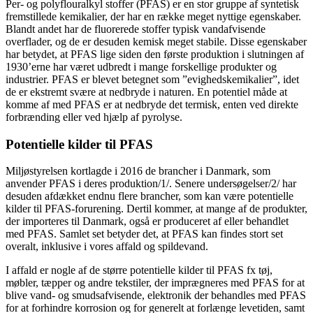
Per- og polyflouralkyl stoffer (PFAS) er en stor gruppe af syntetisk
fremstillede kemikalier, der har en række meget nyttige egenskaber.
Blandt andet har de fluorerede stoffer typisk vandafvisende
overflader, og de er desuden kemisk meget stabile. Disse egenskaber
har betydet, at PFAS lige siden den første produktion i slutningen af
1930’erne har været udbredt i mange forskellige produkter og
industrier. PFAS er blevet betegnet som ”evighedskemikalier”, idet
de er ekstremt svære at nedbryde i naturen. En potentiel måde at
komme af med PFAS er at nedbryde det termisk, enten ved direkte
forbrænding eller ved hjælp af pyrolyse.
Potentielle kilder til PFAS
Miljøstyrelsen kortlagde i 2016 de brancher i Danmark, som
anvender PFAS i deres produktion/1/. Senere undersøgelser/2/ har
desuden afdækket endnu flere brancher, som kan være potentielle
kilder til PFAS-forurening. Dertil kommer, at mange af de produkter,
der importeres til Danmark, også er produceret af eller behandlet
med PFAS. Samlet set betyder det, at PFAS kan findes stort set
overalt, inklusive i vores affald og spildevand.
I affald er nogle af de større potentielle kilder til PFAS fx tøj,
møbler, tæpper og andre tekstiler, der imprægneres med PFAS for at
blive vand- og smudsafvisende, elektronik der behandles med PFAS
for at forhindre korrosion og for generelt at forlænge levetiden, samt