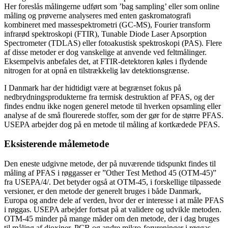
Her foreslås målingerne udført som ’bag sampling’ eller som online
måling og prøverne analyseres med enten gaskromatografi
kombineret med massespektrometri (GC-MS), Fourier transform
infrarød spektroskopi (FTIR), Tunable Diode Laser Apsorption
Spectrometer (TDLAS) eller fotoakustisk spektroskopi (PAS). Flere
af disse metoder er dog vanskelige at anvende ved feltmålinger.
Eksempelvis anbefales det, at FTIR-detektoren køles i flydende
nitrogen for at opnå en tilstrækkelig lav detektionsgrænse.
I Danmark har der hidtidigt være at begrænset fokus på
nedbrydningsprodukterne fra termisk destruktion af PFAS, og der
findes endnu ikke nogen generel metode til hverken opsamling eller
analyse af de små flourerede stoffer, som der gør for de større PFAS.
USEPA arbejder dog på en metode til måling af kortkædede PFAS.
Eksisterende målemetode
Den eneste udgivne metode, der på nuværende tidspunkt findes til
måling af PFAS i røggasser er ”Other Test Method 45 (OTM-45)”
fra USEPA/4/. Det betyder også at OTM-45, i forskellige tilpassede
versioner, er den metode der generelt bruges i både Danmark,
Europa og andre dele af verden, hvor der er interesse i at måle PFAS
i røggas. USEPA arbejder fortsat på at validere og udvikle metoden.
OTM-45 minder på mange måder om den metode, der i dag bruges
til måling af dioxiner, PCB og andre mikro-forureninger i røggas,