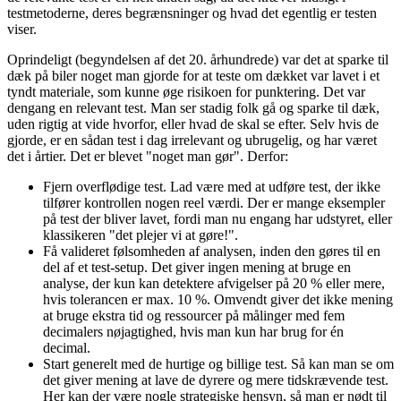
testmetoderne, deres begrænsninger og hvad det egentlig er testen
viser.
Oprindeligt (begyndelsen af det 20. århundrede) var det at sparke til
dæk på biler noget man gjorde for at teste om dækket var lavet i et
tyndt materiale, som kunne øge risikoen for punktering. Det var
dengang en relevant test. Man ser stadig folk gå og sparke til dæk,
uden rigtig at vide hvorfor, eller hvad de skal se efter. Selv hvis de
gjorde, er en sådan test i dag irrelevant og ubrugelig, og har været
det i årtier. Det er blevet "noget man gør". Derfor:
Fjern overflødige test. Lad være med at udføre test, der ikke
tilfører kontrollen nogen reel værdi. Der er mange eksempler
på test der bliver lavet, fordi man nu engang har udstyret, eller
klassikeren "det plejer vi at gøre!".
Få valideret følsomheden af analysen, inden den gøres til en
del af et test-setup. Det giver ingen mening at bruge en
analyse, der kun kan detektere afvigelser på 20 % eller mere,
hvis tolerancen er max. 10 %. Omvendt giver det ikke mening
at bruge ekstra tid og ressourcer på målinger med fem
decimalers nøjagtighed, hvis man kun har brug for én
decimal.
Start generelt med de hurtige og billige test. Så kan man se om
det giver mening at lave de dyrere og mere tidskrævende test.
Her kan der være nogle strategiske hensyn, så man er nødt til