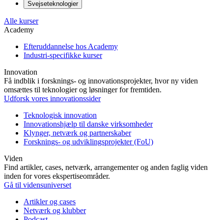
Svejseteknologier
Alle kurser
Academy
Efteruddannelse hos Academy
Industri-specifikke kurser
Innovation
Få indblik i forsknings- og innovationsprojekter, hvor ny viden
omsættes til teknologier og løsninger for fremtiden.
Udforsk vores innovationssider
Teknologisk innovation
Innovationshjælp til danske virksomheder
Klynger, netværk og partnerskaber
Forsknings- og udviklingsprojekter (FoU)
Viden
Find artikler, cases, netværk, arrangementer og anden faglig viden
inden for vores ekspertiseområder.
Gå til vidensuniverset
Artikler og cases
Netværk og klubber
Podcast