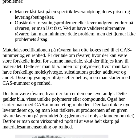
problemer:
Man er låst fast på en specifik leverandør og deres priser og
leveringsbetingelser.
Opstår der forsyningsproblemer eller leverandøren ændrer på
råvaren, er man låst fast. Ved at have valideret alternative
råvarer, kan man minimere dette problem, men det fjerner ikke
problemets årsag.
Materialespecifikationen på råvaren kan ofte koges ned til et CAS-
nummer og en renhed. Er der tale om råvarer, hvor der kan være
store forskelle inden for samme materiale, skal der tilføjes krav til
materialet. Dette ser man bl.a. inden for polymerer, hvor man kan
have forskellige molekylvægte, substitutionsgrader, additiver og
andet. Disse oplysninger tilføjes efter behov, men man starter med
CAS-nummer og renhed.
Der kan være råvarer, hvor der kun er den ene leverandør. Dette
gælder bl.a. visse unikke polymerer eller compounds. Også her
starter man med CAS-nummeret og renheden. Der kan dukke nye
leverandører op, og man kan risikere, at producenten af en given
råvare laver om på produktet (og glemmer at oplyse kunden om det).
Derfor er man som virksomhed nødt til at være helt skarp på
materialesammensætning og renhed.