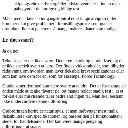
at igangsætte de dyre og/eller tidskrævende test, inden man
påbegynder de hurtige og billige test.
Målet med at lave en indgangskontrol er at fange afvigelser, der
kommer til at give problemer i fremstillingsprocessen og/eller
produktet. Ikke at generere så mange måleresultater som muligt.
Er det svært?
Ja og nej.
Teknisk set er det ikke svært. Det er en teknik og et mind-set, og det
er ikke specielt svært at lære. Der findes virksomheder, som tilbyder
rådgivning om hvordan man laver fleksible kravspecifikationer eller
som kan lave dem for en, som for eksempel Force Technology.
Gamle vaner derimod kan være svære at ændre. Det er for mange en
anden måde at tænke råvarer på, og mange holder stadig fast i, at et
forkert eller misvisende tal er bedre end ingen tal. Man skal bestemt
ikke undervurdere denne udfordring.
Opfordringen herfra er naturligvis, at man indbygger mest mulig
fleksibilitet i kravspecifikationen, og baserer den på funktionalitet i
stedet for handelsnavne. Der kan være mange penge og
udfordringer at spare.