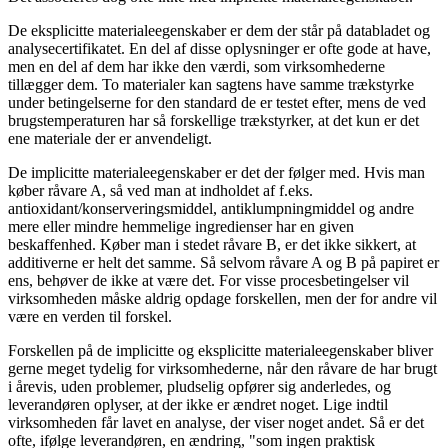
De eksplicitte materialeegenskaber er dem der står på databladet og
analysecertifikatet. En del af disse oplysninger er ofte gode at have,
men en del af dem har ikke den værdi, som virksomhederne
tillægger dem. To materialer kan sagtens have samme trækstyrke
under betingelserne for den standard de er testet efter, mens de ved
brugstemperaturen har så forskellige trækstyrker, at det kun er det
ene materiale der er anvendeligt.
De implicitte materialeegenskaber er det der følger med. Hvis man
køber råvare A, så ved man at indholdet af f.eks.
antioxidant/konserveringsmiddel, antiklumpningmiddel og andre
mere eller mindre hemmelige ingredienser har en given
beskaffenhed. Køber man i stedet råvare B, er det ikke sikkert, at
additiverne er helt det samme. Så selvom råvare A og B på papiret er
ens, behøver de ikke at være det. For visse procesbetingelser vil
virksomheden måske aldrig opdage forskellen, men der for andre vil
være en verden til forskel.
Forskellen på de implicitte og eksplicitte materialeegenskaber bliver
gerne meget tydelig for virksomhederne, når den råvare de har brugt
i årevis, uden problemer, pludselig opfører sig anderledes, og
leverandøren oplyser, at der ikke er ændret noget. Lige indtil
virksomheden får lavet en analyse, der viser noget andet. Så er det
ofte, ifølge leverandøren, en ændring, "som ingen praktisk