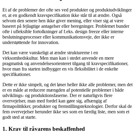
Et af de problemer der ofte ses ved produkter og produktudviklinger
er, at en godkendt kravspecifikation ikke står til at ændre. Også
selvom den senere hen ikke giver mening, eller viser sig at være
baseret på fejlagtige antagelser eller beregninger. Problemet bunder
ofte i ufleksible fortolkninger af f.eks. design freeze eller interne
beslutningsprocesser eller kommunikationsveje, der ikke er
understøttende for innovation.
Det kan være vanskeligt at ændre strukturerne i en
virksomhedskultur. Men man kan i stedet anvende en mere
pragmatisk og anvendelsesorienteret tilgang til kravspecifikationer,
hvor man fra starten indbygger en vis fleksibilitet i de enkelte
specifikationer.
Dette er ikke simpelt, og det løser heller ikke alle problemer, men det
er en måde at reducere mængden af potentielle problemer i både
udviklings- og produktionsfaserne. Der er naturligvis flere
overvejelser, man med fordel kan gøre sig, afhængig af
firmapolitikker, produkter og fremstillingsteknologier. Derfor skal de
fem overvejelser herunder ikke ses som en færdig liste, men som et
godt sted at starte.
1. Krav til råvarens beskaffenhed