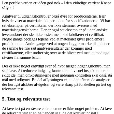
I en perfekt verden er idéen god nok - I den virkelige verden: Knapt
så god!
Analyser til udgangskontrol er også dyre for producenterne. Især
hvis de viser at materialet ikke er inden for specifikationerne. Vi har
set eksempler på certifikater, der ikke stemmer overens med
materialeegenskaberne. Der er også set eksempler på udenlandske
leverandører der slet ikke tester, men blot fabrikerer et certifikat.
Nogle gange opdages fejlene ved at materialet giver problemer i
produktionen. Andre gange ved at nogen lægger mærke til at det er
de samme tre-fire sæt analyseresultater der kommer med
certifikaterne, eller undrer sig over at de bliver ved med at modtage
råvarer fra samme batch.
Der er ikke noget entydigt svar på hvor meget indgangskontrol man
skal lave. At reducere indgangskontrollen til visuel inspektion er en
skidt idé, men omkostningerne med indgangskontrollen skal også stå
mål med udbyttet. En del af løsningen er, at identificere de analyser
der hurtigst afslører afvigelser og være skarp på forskellen på test og
relevante test.
5. Test og relevante test
At lave test på en råvare eller et emne er ikke noget problem. At lave
de relevante test er en helt anden sag, da det kræver indsigt i