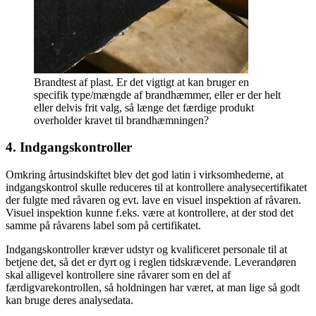
Brandtest af plast. Er det vigtigt at kan bruger en
specifik type/mængde af brandhæmmer, eller er der helt
eller delvis frit valg, så længe det færdige produkt
overholder kravet til brandhæmningen?
4. Indgangskontroller
Omkring årtusindskiftet blev det god latin i virksomhederne, at
indgangskontrol skulle reduceres til at kontrollere analysecertifikatet
der fulgte med råvaren og evt. lave en visuel inspektion af råvaren.
Visuel inspektion kunne f.eks. være at kontrollere, at der stod det
samme på råvarens label som på certifikatet.
Indgangskontroller kræver udstyr og kvalificeret personale til at
betjene det, så det er dyrt og i reglen tidskrævende. Leverandøren
skal alligevel kontrollere sine råvarer som en del af
færdigvarekontrollen, så holdningen har været, at man lige så godt
kan bruge deres analysedata.