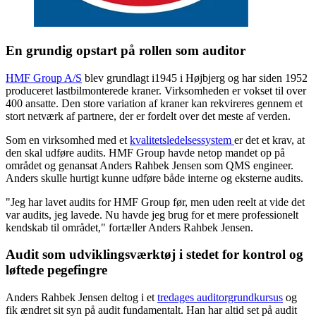
En grundig opstart på rollen som auditor
HMF Group A/S
blev grundlagt i1945 i Højbjerg og har siden 1952
produceret lastbilmonterede kraner. Virksomheden er vokset til over
400 ansatte. Den store variation af kraner kan rekvireres gennem et
stort netværk af partnere, der er fordelt over det meste af verden.
Som en virksomhed med et
kvalitetsledelsessystem
er det et krav, at
den skal udføre audits. HMF Group havde netop mandet op på
området og genansat Anders Rahbek Jensen som QMS engineer.
Anders skulle hurtigt kunne udføre både interne og eksterne audits.
"Jeg har lavet audits for HMF Group før, men uden reelt at vide det
var audits, jeg lavede. Nu havde jeg brug for et mere professionelt
kendskab til området," fortæller Anders Rahbek Jensen.
Audit som udviklingsværktøj i stedet for kontrol og
løftede pegefingre
Anders Rahbek Jensen deltog i et
tredages auditorgrundkursus
og
fik ændret sit syn på audit fundamentalt. Han har altid set på audit