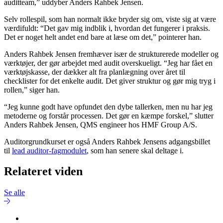
auditteam,” uddyber Anders Rahbek Jensen.
Selv rollespil, som han normalt ikke bryder sig om, viste sig at være
værdifuldt: “Det gav mig indblik i, hvordan det fungerer i praksis.
Det er noget helt andet end bare at læse om det,” pointerer han.
Anders Rahbek Jensen fremhæver især de strukturerede modeller og
værktøjer, der gør arbejdet med audit overskueligt. “Jeg har fået en
værktøjskasse, der dækker alt fra planlægning over året til
checklister for det enkelte audit. Det giver struktur og gør mig tryg i
rollen,” siger han.
“Jeg kunne godt have opfundet den dybe tallerken, men nu har jeg
metoderne og forstår processen. Det gør en kæmpe forskel,” slutter
Anders Rahbek Jensen, QMS engineer hos HMF Group A/S.
Auditorgrundkurset er også Anders Rahbek Jensens adgangsbillet
til
lead auditor-fagmodulet
, som han senere skal deltage i.
Relateret viden
Se alle