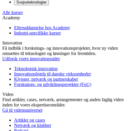
Svejseteknologier
Alle kurser
Academy
Efteruddannelse hos Academy
Industri-specifikke kurser
Innovation
Få indblik i forsknings- og innovationsprojekter, hvor ny viden
omsættes til teknologier og løsninger for fremtiden.
Udforsk vores innovationssider
Teknologisk innovation
Innovationshjælp til danske virksomheder
Klynger, netværk og partnerskaber
Forsknings- og udviklingsprojekter (FoU)
Viden
Find artikler, cases, netværk, arrangementer og anden faglig viden
inden for vores ekspertiseområder.
Gå til vidensuniverset
Artikler og cases
Netværk og klubber
Podcast