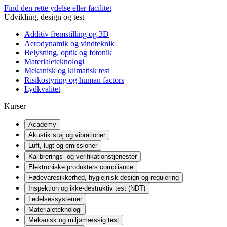
Find den rette ydelse eller facilitet
Udvikling, design og test
Additiv fremstilling og 3D
Aerodynamik og vindteknik
Belysning, optik og fotonik
Materialeteknologi
Mekanisk og klimatisk test
Risikostyring og human factors
Lydkvalitet
Kurser
Academy
Akustik støj og vibrationer
Luft, lugt og emissioner
Kalibrerings- og verifikationstjenester
Elektroniske produkters compliance
Fødevaresikkerhed, hygiejnisk design og regulering
Inspektion og ikke-destruktiv test (NDT)
Ledelsessystemer
Materialeteknologi
Mekanisk og miljømæssig test