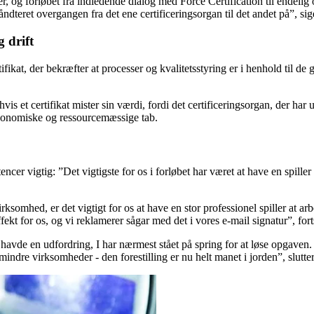
r, og forløbet fra indledende dialog med Force Certification til endelig 
 håndteret overgangen fra det ene certificeringsorgan til det andet på”, 
 drift
tifikat, der bekræfter at processer og kvalitetsstyring er i henhold ti
hvis et certifikat mister sin værdi, fordi det certificeringsorgan, der har
 økonomiske og ressourcemæssige tab.
r vigtig: ”Det vigtigste for os i forløbet har været at have en spiller
rksomhed, er det vigtigt for os at have en stor professionel spiller at
t for os, og vi reklamerer sågar med det i vores e-mail signatur”, fort
 vi havde en udfordring, I har nærmest stået på spring for at løse opgave
indre virksomheder - den forestilling er nu helt manet i jorden”, slut