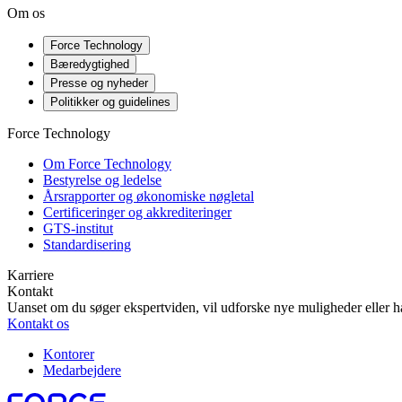
Om os
Force Technology
Bæredygtighed
Presse og nyheder
Politikker og guidelines
Force Technology
Om Force Technology
Bestyrelse og ledelse
Årsrapporter og økonomiske nøgletal
Certificeringer og akkrediteringer
GTS-institut
Standardisering
Karriere
Kontakt
Uanset om du søger ekspertviden, vil udforske nye muligheder eller ha
Kontakt os
Kontorer
Medarbejdere