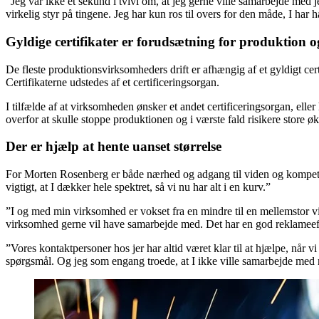
”Jeg var ikke et sekund i tvivl om, at jeg gerne ville samarbejde med je
virkelig styr på tingene. Jeg har kun ros til overs for den måde, I har
Gyldige certifikater er forudsætning for produktion og
De fleste produktionsvirksomheders drift er afhængig af et gyldigt cer
Certifikaterne udstedes af et certificeringsorgan.
I tilfælde af at virksomheden ønsker et andet certificeringsorgan, eller 
overfor at skulle stoppe produktionen og i værste fald risikere store
Der er hjælp at hente uanset størrelse
For Morten Rosenberg er både nærhed og adgang til viden og kompetence
vigtigt, at I dækker hele spektret, så vi nu har alt i en kurv.”
”I og med min virksomhed er vokset fra en mindre til en mellemstor vi
virksomhed gerne vil have samarbejde med. Det har en god reklameeffek
”Vores kontaktpersoner hos jer har altid været klar til at hjælpe, når
spørgsmål. Og jeg som engang troede, at I ikke ville samarbejde med m