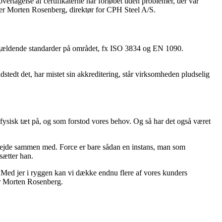
overtagelse af certifikaterne har forløbet uden problemer, der var
siger Morten Rosenberg, direktør for CPH Steel A/S.
l de gældende standarder på området, fx ISO 3834 og EN 1090.
 udstedt det, har mistet sin akkreditering, står virksomheden pludselig
 fysisk tæt på, og som forstod vores behov. Og så har det også været
 arbejde sammen med. Force er bare sådan en instans, man som
sætter han.
n. Med jer i ryggen kan vi dække endnu flere af vores kunders
ter Morten Rosenberg.