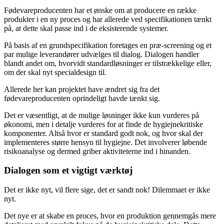
Fødevareproducenten har et ønske om at producere en række
produkter i en ny proces og har allerede ved specifikationen tænkt
på, at dette skal passe ind i de eksisterende systemer.
På basis af en grundspecifikation foretages en præ-screening og et
par mulige leverandører udvælges til dialog. Dialogen handler
blandt andet om, hvorvidt standardløsninger er tilstrækkelige eller,
om der skal nyt specialdesign til.
Allerede her kan projektet have ændret sig fra det
fødevareproducenten oprindeligt havde tænkt sig.
Det er væsentligt, at de mulige løsninger ikke kun vurderes på
økonomi, men i detalje vurderes for at finde de hygiejnekritiske
komponenter. Altså hvor er standard godt nok, og hvor skal der
implementeres større hensyn til hygiejne. Det involverer løbende
risikoanalyse og dermed griber aktiviteterne ind i hinanden.
Dialogen som et vigtigt værktøj
Det er ikke nyt, vil flere sige, det er sandt nok! Dilemmaet er ikke
nyt.
Det nye er at skabe en proces, hvor en produktion gennemgås mere