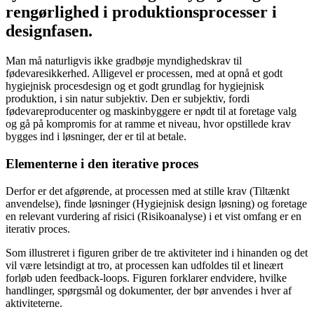
rengørlighed i produktionsprocesser i
designfasen.
Man må naturligvis ikke gradbøje myndighedskrav til
fødevaresikkerhed. Alligevel er processen, med at opnå et godt
hygiejnisk procesdesign og et godt grundlag for hygiejnisk
produktion, i sin natur subjektiv. Den er subjektiv, fordi
fødevareproducenter og maskinbyggere er nødt til at foretage valg
og gå på kompromis for at ramme et niveau, hvor opstillede krav
bygges ind i løsninger, der er til at betale.
Elementerne i den iterative proces
Derfor er det afgørende, at processen med at stille krav (Tiltænkt
anvendelse), finde løsninger (Hygiejnisk design løsning) og foretage
en relevant vurdering af risici (Risikoanalyse) i et vist omfang er en
iterativ proces.
Som illustreret i figuren griber de tre aktiviteter ind i hinanden og det
vil være letsindigt at tro, at processen kan udfoldes til et lineært
forløb uden feedback-loops. Figuren forklarer endvidere, hvilke
handlinger, spørgsmål og dokumenter, der bør anvendes i hver af
aktiviteterne.