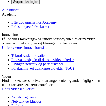
Svejseteknologier
Alle kurser
Academy
Efteruddannelse hos Academy
Industri-specifikke kurser
Innovation
Få indblik i forsknings- og innovationsprojekter, hvor ny viden
omsættes til teknologier og løsninger for fremtiden.
Udforsk vores innovationssider
Teknologisk innovation
Innovationshjælp til danske virksomheder
Klynger, netværk og partnerskaber
Forsknings- og udviklingsprojekter (FoU)
Viden
Find artikler, cases, netværk, arrangementer og anden faglig viden
inden for vores ekspertiseområder.
Gå til vidensuniverset
Artikler og cases
Netværk og klubber
Podcast