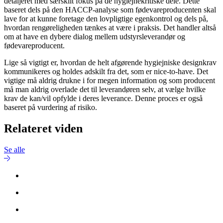
detaljeret med særskilt fokus på de hygiejnekritiske dele. Dette
baseret dels på den HACCP-analyse som fødevareproducenten skal
lave for at kunne foretage den lovpligtige egenkontrol og dels på,
hvordan rengøreligheden tænkes at være i praksis. Det handler altså
om at have en dybere dialog mellem udstyrsleverandør og
fødevareproducent.
Lige så vigtigt er, hvordan de helt afgørende hygiejniske designkrav
kommunikeres og holdes adskilt fra det, som er nice-to-have. Det
vigtige må aldrig drukne i for megen information og som producent
må man aldrig overlade det til leverandøren selv, at vælge hvilke
krav de kan/vil opfylde i deres leverance. Denne proces er også
baseret på vurdering af risiko.
Relateret viden
Se alle