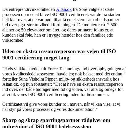
Da entreprenørvirksomheden
Altan.dk
fra Sorø valgte at starte
processen op med at blive ISO 9001 certificeret, var de fra starten
helt klar over, at de var nødt til at få en ekstern samarbejdspartner
ind over pga. stor travlhed i forretningen. De monterer ca. 2.500
altaner og 50 elevatorer om året, og deres primære fokus er, at
kunden skal føle, han er i trygge hænder hos den familieejede
virksomhed.
Uden en ekstra ressourceperson var vejen til ISO
9001 certificering meget lang
”Hvis vi ikke havde haft Force Technology ind over opbygningen af
vores kvalitetsledelsessystem, havde jeg nok bakset med det endnu,”
fortæller Stina Visholm Pipper, miljø- og sikkerhedsansvarlig hos
Altan.dk, og hun fortsætter: ”Det at have en ekstra ressourceperson
ind over, der både bidrager med tid og viden, var alfa og omega for,
at vi fik vores ISO 9001 certificering inden for tidsrammen.
Certifikatet vil give vores kunder ro i maven, når vi kan vise, at vi
har styr på vores processer og vores dokumentation.”
Skarp og skrap sparringspartner rådgiver om
opbygning af ISO 9001 ledelsessystem