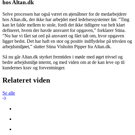
hos Altan.dk
Selve processen har også været en øjenåbner for de medarbejdere
hos Altan.dk, der ikke har arbejdet med ledelsessystemer før. ”Ting
kan let falde mellem to stole, fordi det ikke tidligere var helt klart
defineret, hvem der havde ansvaret for opgaven,” forklarer Stina.
”Nu har vi fået sat ord på ansvaret og fået talt om, hvor opgaven
ligger bedst. Det har haft en stor og positiv indflydelse på trivslen og
arbejdsmiljøet,” slutter Stina Visholm Pipper fra Altan.dk.
Så nu går Altan.dk styrket fremtiden i møde med øget trivsel og
bedre arbejdsmiljø internt, og med viden om at de kan leve op til
kundernes krav og forventninger.
Relateret viden
Se alle