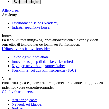
Svejseteknologier
Alle kurser
Academy
Efteruddannelse hos Academy
Industri-specifikke kurser
Innovation
Få indblik i forsknings- og innovationsprojekter, hvor ny viden
omsættes til teknologier og løsninger for fremtiden.
Udforsk vores innovationssider
Teknologisk innovation
Innovationshjælp til danske virksomheder
Klynger, netværk og partnerskaber
Forsknings- og udviklingsprojekter (FoU)
Viden
Find artikler, cases, netværk, arrangementer og anden faglig viden
inden for vores ekspertiseområder.
Gå til vidensuniverset
Artikler og cases
Netværk og klubber
Podcast