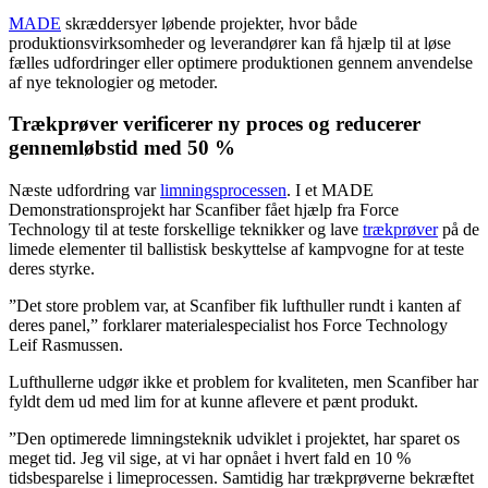
MADE
skræddersyer løbende projekter, hvor både
produktionsvirksomheder og leverandører kan få hjælp til at løse
fælles udfordringer eller optimere produktionen gennem anvendelse
af nye teknologier og metoder.
Trækprøver verificerer ny proces og reducerer
gennemløbstid med 50 %
Næste udfordring var
limningsprocessen
. I et MADE
Demonstrationsprojekt har Scanfiber fået hjælp fra Force
Technology til at teste forskellige teknikker og lave
trækprøver
på de
limede elementer til ballistisk beskyttelse af kampvogne for at teste
deres styrke.
”Det store problem var, at Scanfiber fik lufthuller rundt i kanten af
deres panel,” forklarer materialespecialist hos Force Technology
Leif Rasmussen.
Lufthullerne udgør ikke et problem for kvaliteten, men Scanfiber har
fyldt dem ud med lim for at kunne aflevere et pænt produkt.
”Den optimerede limningsteknik udviklet i projektet, har sparet os
meget tid. Jeg vil sige, at vi har opnået i hvert fald en 10 %
tidsbesparelse i limeprocessen. Samtidig har trækprøverne bekræftet