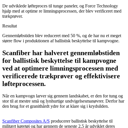
De udviklede løfteproces til tunge paneler, og Force Technology
hjalp med at optime re limningsprocessen, der blev verificeret med
trækprøver.
Resultat
Gennemløbstiden blev reduceret med 50 %, og de har nu et meget
større flow i produktionen af ballistisk beskyttelse til kampvogne.
Scanfiber har halveret gennemløbstiden
for ballistisk beskyttelse til kampvogne
ved at optimere limningsprocessen med
verificerede trækprøver og effektivisere
løfteprocessen.
Når en kampvogn larver sig gennem landskabet, er den for tung og
stor til at mestre små og lynhurtige undvigelsesmanøvrer. Derfor har
den brug for et granithårdt ydre for at klare sig i krydsilden.
Scanfiber Composites A/S
producerer ballistisk beskyttelse til
militært køretøj og har gennem de seneste 2,5 år udviklet deres