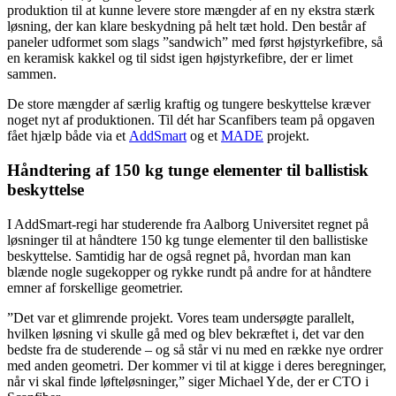
produktion til at kunne levere store mængder af en ny ekstra stærk
løsning, der kan klare beskydning på helt tæt hold. Den består af
paneler udformet som slags ”sandwich” med først højstyrkefibre, så
en keramisk kakkel og til sidst igen højstyrkefibre, der er limet
sammen.
De store mængder af særlig kraftig og tungere beskyttelse kræver
noget nyt af produktionen. Til dét har Scanfibers team på opgaven
fået hjælp både via et
AddSmart
og et
MADE
projekt.
Håndtering af 150 kg tunge elementer til ballistisk
beskyttelse
I AddSmart-regi har studerende fra Aalborg Universitet regnet på
løsninger til at håndtere 150 kg tunge elementer til den ballistiske
beskyttelse. Samtidig har de også regnet på, hvordan man kan
blænde nogle sugekopper og rykke rundt på andre for at håndtere
emner af forskellige geometrier.
”Det var et glimrende projekt. Vores team undersøgte parallelt,
hvilken løsning vi skulle gå med og blev bekræftet i, det var den
bedste fra de studerende – og så står vi nu med en række nye ordrer
med anden geometri. Der kommer vi til at kigge i deres beregninger,
når vi skal finde løfteløsninger,” siger Michael Yde, der er CTO i