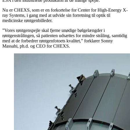
ESA i den industrielle produktion af de mange spejle.
Nu er CHEXS, som er en forkortelse for Center for High-Energy X-
ray Systems, i gang med at udvide sin forretning til optik til
medicinske røntgenbilleder.
”Vores røntgenspejle skal fjerne unødige bølgelængder i
røntgenstrålingen, så patienten udsættes for mindre stråling, samtidig
med at de forbedrer røntgenfotoets kvalitet,” forklarer Sonny
Massahi, ph.d. og CEO for CHEXS.