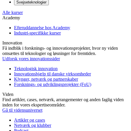
Svejseteknologier
Alle kurser
Academy
Efteruddannelse hos Academy
Industri-specifikke kurser
Innovation
Få indblik i forsknings- og innovationsprojekter, hvor ny viden
omsættes til teknologier og løsninger for fremtiden.
Udforsk vores innovationssider
Teknologisk innovation
Innovationshjælp til danske virksomheder
Klynger, netværk og partnerskaber
Forsknings- og udviklingsprojekter (FoU)
Viden
Find artikler, cases, netværk, arrangementer og anden faglig viden
inden for vores ekspertiseområder.
Gå til vidensuniverset
Artikler og cases
Netværk og klubber
Podcast