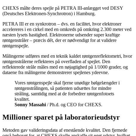
CHEXS målte deres spejle på PETRA III-anlægget ved DESY
(Deutsches Elektronen-Synchrotron) i Hamburg.
PETRA III er en synkrotron – dvs. en facilitet, hvor elektroner
accelereres i en cirkel med en omkreds på omkring 2.300 meter ved
næsten lysets hastighed. Elektronerne udsender super kraftige
røntgenstråler – præcis dét, der er nødvendigt for at validere
røntgenspejle.
Målingerne udføres med en teknik kaldet røntgenreflektometri, hvor
røntgenstrålerne reflekteres på overfladen af spejlet. Den
reflekterede stråle måles med en nøjagtighed på 1/1000 grader, og
dataene fra målingerne demonstrerer spejlenes ydeevne.
Vores røntgenspejle skal fjerne unødige bølgelængder i
røntgenstrålingen, så patienten udsættes for mindre
stråling, samtidig med at de forbedrer røntgenfotoets
kvalitet.
Sonny Massahi
/ Ph.d. og CEO for CHEXS.
Millioner sparet på laboratorieudstyr
Metoden gav valideringsdata af enestående kvalitet. Den fjernede
også behovet for, at CHEXS skulle anskaffe sit eget udstyr, hvilket