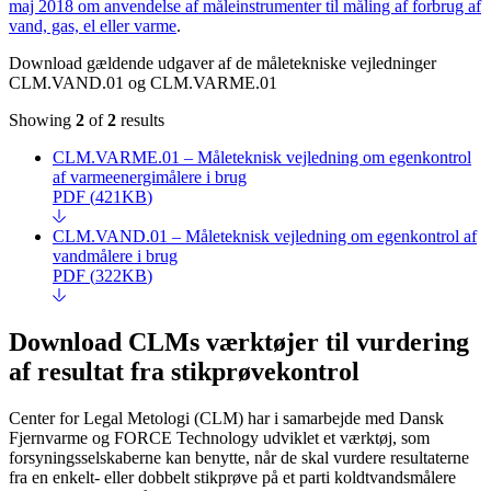
maj 2018 om anvendelse af måleinstrumenter til måling af forbrug af
vand, gas, el eller varme
.
Download gældende udgaver af de måletekniske vejledninger
CLM.VAND.01 og CLM.VARME.01
Showing
2
of
2
results
CLM.VARME.01 – Måleteknisk vejledning om egenkontrol
af varmeenergimålere i brug
PDF
(
421KB
)
CLM.VAND.01 – Måleteknisk vejledning om egenkontrol af
vandmålere i brug
PDF
(
322KB
)
Download CLMs værktøjer til vurdering
af resultat fra stikprøvekontrol
Center for Legal Metologi (CLM) har i samarbejde med Dansk
Fjernvarme og FORCE Technology udviklet et værktøj, som
forsyningsselskaberne kan benytte, når de skal vurdere resultaterne
fra en enkelt- eller dobbelt stikprøve på et parti koldtvandsmålere