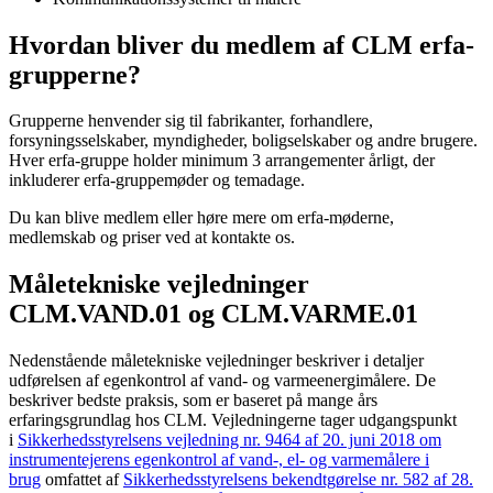
Hvordan bliver du medlem af CLM erfa-
grupperne?
Grupperne henvender sig til fabrikanter, forhandlere,
forsyningsselskaber, myndigheder, boligselskaber og andre brugere.
Hver erfa-gruppe holder minimum 3 arrangementer årligt, der
inkluderer erfa-gruppemøder og temadage.
Du kan blive medlem eller høre mere om erfa-møderne,
medlemskab og priser ved at kontakte os.
Måletekniske vejledninger
CLM.VAND.01 og CLM.VARME.01
Nedenstående måletekniske vejledninger beskriver i detaljer
udførelsen af egenkontrol af vand- og varmeenergimålere. De
beskriver bedste praksis, som er baseret på mange års
erfaringsgrundlag hos CLM. Vejledningerne tager udgangspunkt
i
Sikkerhedsstyrelsens vejledning nr. 9464 af 20. juni 2018 om
instrumentejerens egenkontrol af vand-, el- og varmemålere i
brug
omfattet af
Sikkerhedsstyrelsens bekendtgørelse nr. 582 af 28.