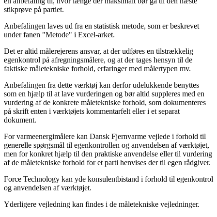
en anbefaling til, hvor længe der maksimalt bør gå til den næste
stikprøve på partiet.
Anbefalingen laves ud fra en statistisk metode, som er beskrevet
under fanen "Metode" i Excel-arket.
Det er altid målerejerens ansvar, at der udføres en tilstrækkelig
egenkontrol på afregningsmålere, og at der tages hensyn til de
faktiske måletekniske forhold, erfaringer med målertypen mv.
Anbefalingen fra dette værktøj kan derfor udelukkende benyttes
som en hjælp til at lave vurderingen og bør altid suppleres med en
vurdering af de konkrete måletekniske forhold, som dokumenteres
på skrift enten i værktøjets kommentarfelt eller i et separat
dokument.
For varmeenergimålere kan Dansk Fjernvarme vejlede i forhold til
generelle spørgsmål til egenkontrollen og anvendelsen af værktøjet,
men for konkret hjælp til den praktiske anvendelse eller til vurdering
af de måletekniske forhold for et parti henvises der til egen rådgiver.
Force Technology kan yde konsulentbistand i forhold til egenkontrol
og anvendelsen af værktøjet.
Yderligere vejledning kan findes i de måletekniske vejledninger.