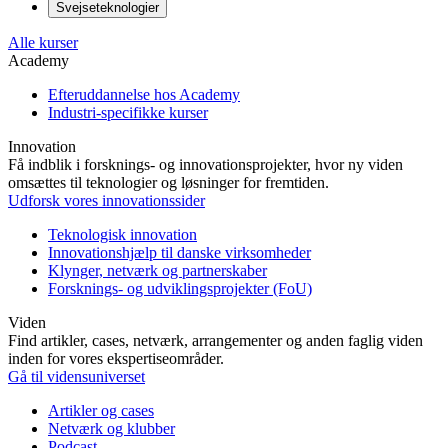
Svejseteknologier
Alle kurser
Academy
Efteruddannelse hos Academy
Industri-specifikke kurser
Innovation
Få indblik i forsknings- og innovationsprojekter, hvor ny viden
omsættes til teknologier og løsninger for fremtiden.
Udforsk vores innovationssider
Teknologisk innovation
Innovationshjælp til danske virksomheder
Klynger, netværk og partnerskaber
Forsknings- og udviklingsprojekter (FoU)
Viden
Find artikler, cases, netværk, arrangementer og anden faglig viden
inden for vores ekspertiseområder.
Gå til vidensuniverset
Artikler og cases
Netværk og klubber
Podcast