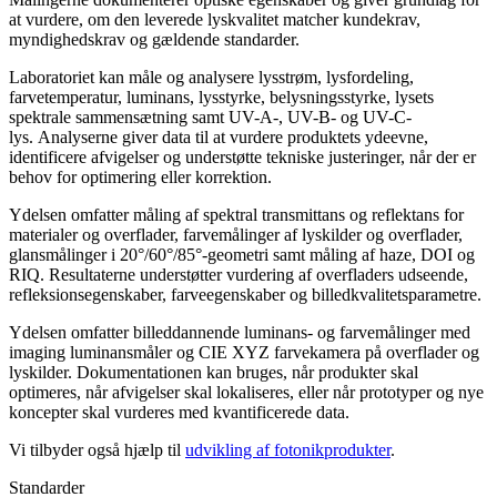
at vurdere, om den leverede lyskvalitet matcher kundekrav,
myndighedskrav og gældende standarder.
Laboratoriet kan måle og analysere lysstrøm, lysfordeling,
farvetemperatur, luminans, lysstyrke, belysningsstyrke, lysets
spektrale sammensætning samt UV-A-, UV-B- og UV-C-
lys. Analyserne giver data til at vurdere produktets ydeevne,
identificere afvigelser og understøtte tekniske justeringer, når der er
behov for optimering eller korrektion.
Ydelsen omfatter måling af spektral transmittans og reflektans for
materialer og overflader, farvemålinger af lyskilder og overflader,
glansmålinger i 20°/60°/85°-geometri samt måling af haze, DOI og
RIQ. Resultaterne understøtter vurdering af overfladers udseende,
refleksionsegenskaber, farveegenskaber og billedkvalitetsparametre.
Ydelsen omfatter billeddannende luminans- og farvemålinger med
imaging luminansmåler og CIE XYZ farvekamera på overflader og
lyskilder. Dokumentationen kan bruges, når produkter skal
optimeres, når afvigelser skal lokaliseres, eller når prototyper og nye
koncepter skal vurderes med kvantificerede data.
Vi tilbyder også hjælp til
udvikling af fotonikprodukter
.
Standarder