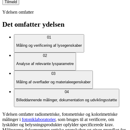
Tilmeld
Ydelsen omfatter
Det omfatter ydelsen
01
Måling og verificering af lysegenskaber
02
Analyse af relevante lysparametre
03
Måling af overflader og materialeegenskaber
04
Billeddannende målinger, dokumentation og udviklingsstøtte
Ydelsen omfatter radiometriske, fotometriske og kolorimetriske
målinger i
fotoniklaboratorier
, som bruges til at verificere, om
lyskilder og belysningsprodukter opfylder specificerede krav.
Målingerne dokumenterer optiske egenskaber og giver grundlag for