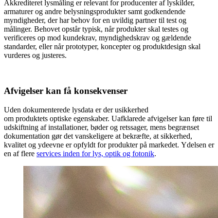
Akkrediteret lysmåling er relevant for producenter af lyskilder,
armaturer og andre belysningsprodukter samt godkendende
myndigheder, der har behov for en uvildig partner til test og
målinger. Behovet opstår typisk, når produkter skal testes og
verificeres op mod kundekrav, myndighedskrav og gældende
standarder, eller når prototyper, koncepter og produktdesign skal
vurderes og justeres.
Afvigelser kan få konsekvenser
Uden dokumenterede lysdata er der usikkerhed
om produktets optiske egenskaber. Uafklarede afvigelser kan føre til
udskiftning af installationer, bøder og retssager, mens begrænset
dokumentation gør det vanskeligere at bekræfte, at sikkerhed,
kvalitet og ydeevne er opfyldt for produkter på markedet. Ydelsen er
en af flere
services inden for lys, optik og fotonik
.